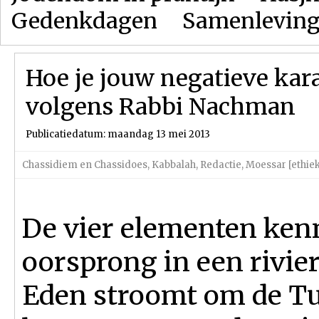
Gedenkdagen
Samenlevin
Hoe je jouw negatieve kar
volgens Rabbi Nachman
Publicatiedatum: maandag 13 mei 2013
Chassidiem en Chassidoes
,
Kabbalah
,
Redactie
,
Moessar [ethie
De vier elementen ke
oorsprong in een rivier
Eden stroomt om de Tu