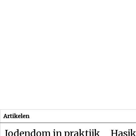
Beginpagina
Artikelen
Dossiers
Artikelen
Jodendom in praktijk
Hasjk