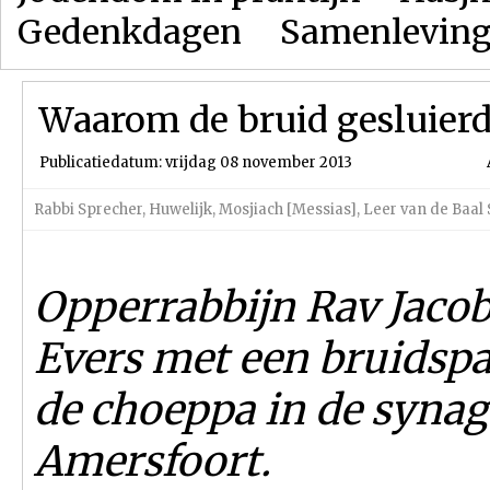
Gedenkdagen
Samenlevin
Waarom de bruid gesluierd
Publicatiedatum: vrijdag 08 november 2013
Rabbi Sprecher
,
Huwelijk
,
Mosjiach [Messias]
,
Leer van de Baal
Opperrabbijn Rav Jacob
Evers met een bruidsp
de choeppa in de syna
Amersfoort.