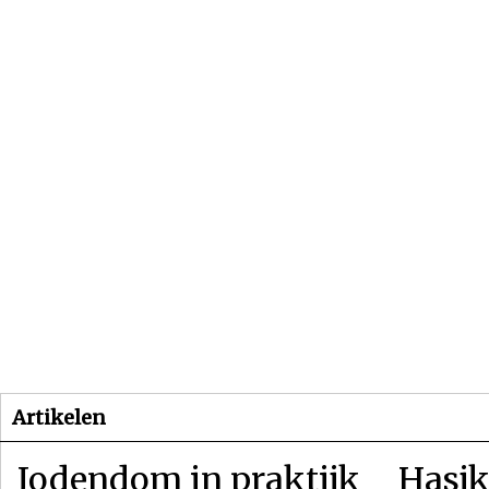
Beginpagina
Artikelen
Dossiers
Artikelen
Jodendom in praktijk
Hasjk