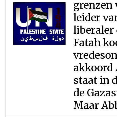
grenzen 
leider va
liberale
Fatah ko
vredeson
akkoord 
staat in 
de Gazas
Maar Abba