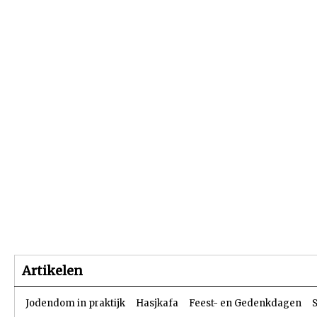
Beginpagina
Artikelen
Dossiers
Artikelen
Jodendom in praktijk
Hasjkafa
Feest- en Gedenkdagen