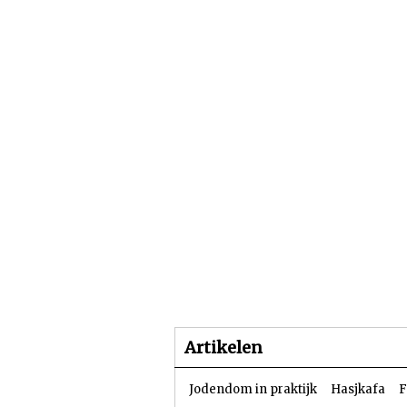
Beginpagina
Artike
Artikelen
Jodendom in praktijk
Hasjkafa
F