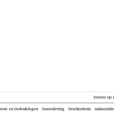
len
Dossiers
Parasja
Sorteer op:
eest- en Gedenkdagen
Samenleving
Geschiedenis
Antisemiti