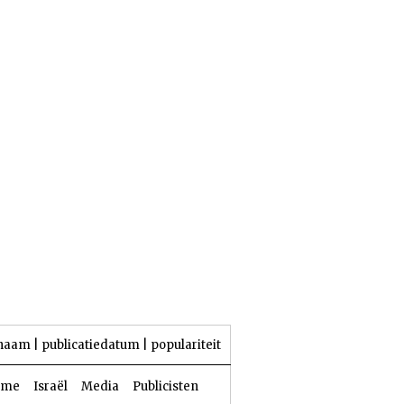
25 Aw 5786 | 08 augustus 2026
naam
|
publicatiedatum
|
populariteit
sme
Israël
Media
Publicisten