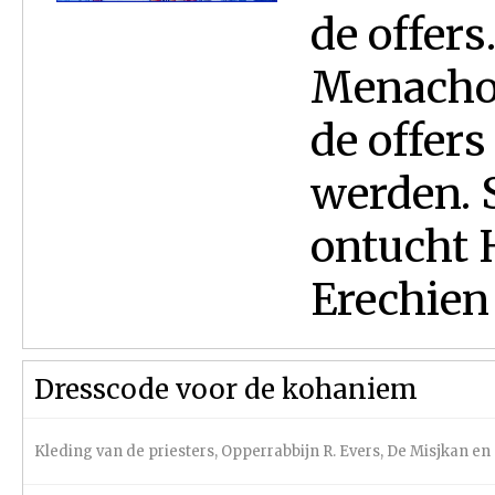
de offers
Menachot 
de offers
werden. S
ontucht 
Erechien 1
Dresscode voor de kohaniem
Kleding van de priesters
,
Opperrabbijn R. Evers
,
De Misjkan en