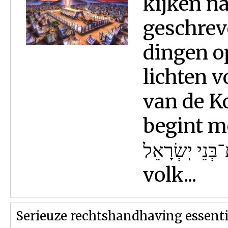
kijken na
geschreve
dingen op
lichten v
van de K
begint met de w
אֶת־בְּנֵי יֽשְׂרָאֵל - en jij moet h
volk...
Serieuze rechtshandhaving essent