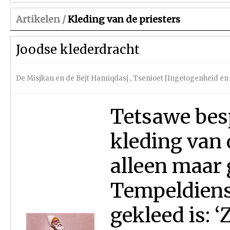
Artikelen /
Kleding van de priesters
Joodse klederdracht
De Misjkan en de Bejt Hamiqdasj
,
Tsenioet [Ingetogenheid en 
Tetsawe bes
kleding van 
alleen maar 
Tempeldiens
gekleed is: 