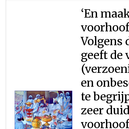
‘En maak
voorhoofd
Volgens 
geeft de
(verzoen
en onbes
te begrij
zeer duid
voorhoof