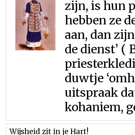
zijn, is hun 
hebben ze de
aan, dan zij
de dienst’ ( 
priesterkled
duwtje ‘omho
uitspraak da
kohaniem, gel
Wijsheid zit in je Hart!