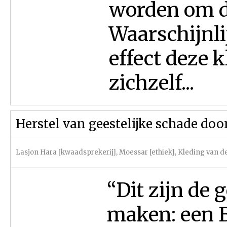
worden om d
Waarschijnli
effect deze k
zichzelf...
Herstel van geestelijke schade doo
Lasjon Hara [kwaadsprekerij]
,
Moessar [ethiek]
,
Kleding van de
“Dit zijn de 
maken: een B