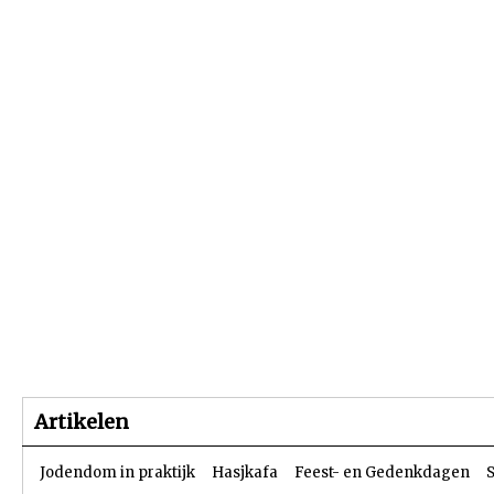
Beginpagina
Artikelen
Dossiers
Artikelen
Jodendom in praktijk
Hasjkafa
Feest- en Gedenkdagen