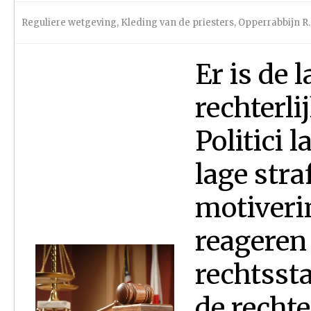
Reguliere wetgeving
,
Kleding van de priesters
,
Opperrabbijn R.
Er is de l
rechterli
Politici l
lage stra
motiveri
reageren 
rechtsst
de rechte