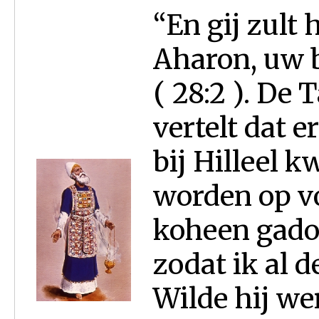
“En gij zult
Aharon, uw br
( 28:2 ). De 
vertelt dat e
bij Hilleel k
worden op v
koheen gado
zodat ik al d
Wilde hij we