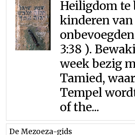
Heiligdom te
kinderen van J
onbevoegden u
3:38 ). Bewak
week bezig m
Tamied, waar
Tempel wordt
of the...
De Mezoeza-gids