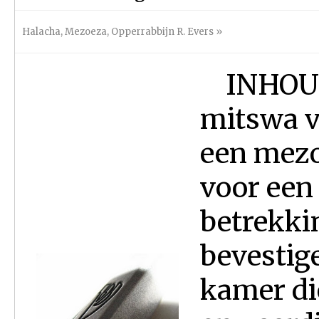
Halacha
,
Mezoeza
,
Opperrabbijn R. Evers
»
INHOUDS
mitswa v
een mezoe
voor een
betrekki
bevestig
kamer di