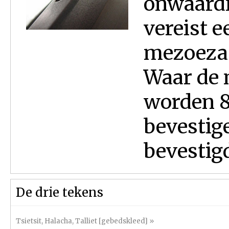
onwaardi
vereist 
mezoeza 
Waar de 
worden 8
bevestig
bevestigd
De drie tekens
Tsietsit
,
Halacha
,
Talliet [gebedskleed]
»