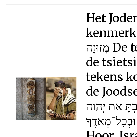
Het Jode
kenmerke
מְזוּזָה De tefielien: תְפִילִין De talliet en
de tsietsit: טַלִּית וְצִיצִת 
tekens k
de Joodse g
ַבְתָּ את יְהוה
 וּבְכָל־מְאֹדֶךָ
Hoor, Isr