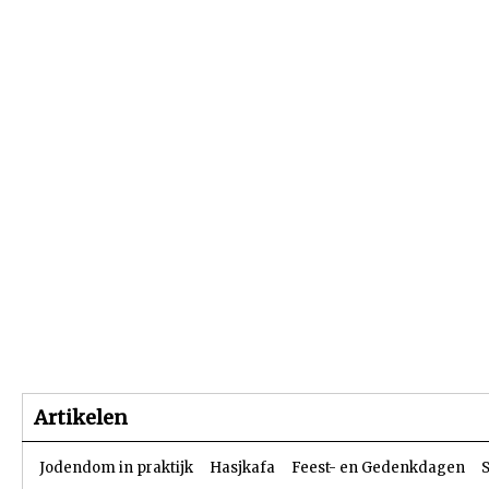
Beginpagina
Artikelen
Dossiers
Artikelen
Jodendom in praktijk
Hasjkafa
Feest- en Gedenkdagen