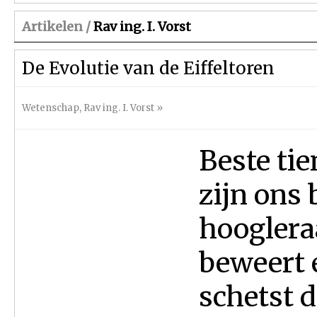
Artikelen /
Rav ing. I. Vorst
De Evolutie van de Eiffeltoren
Wetenschap
,
Rav ing. I. Vorst
»
Beste tie
zijn ons 
hoogleraa
beweert 
schetst 