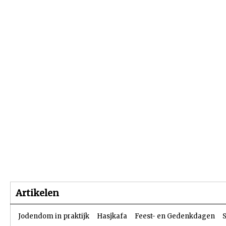
Beginpagina
Artikelen
Dossiers
Artikelen
Jodendom in praktijk
Hasjkafa
Feest- en Gedenkdagen