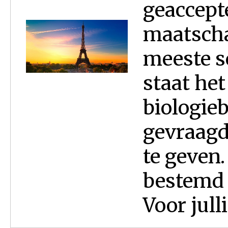
geaccept
maatscha
meeste s
staat het
biologie
gevraagd
te geven.
bestemd 
Voor jull