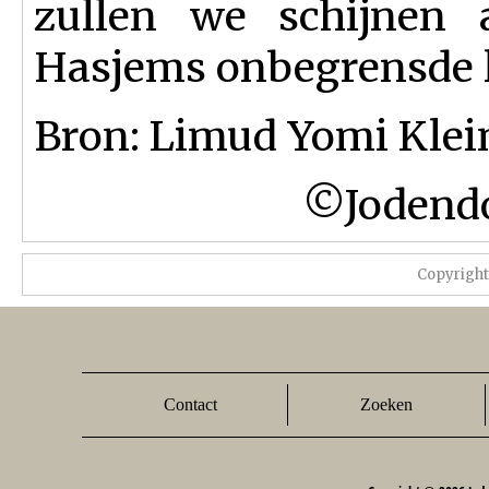
zullen we schijnen a
Hasjems onbegrensde l
Bron: Limud Yomi Klei
©Jodendo
Copyrigh
Contact
Zoeken