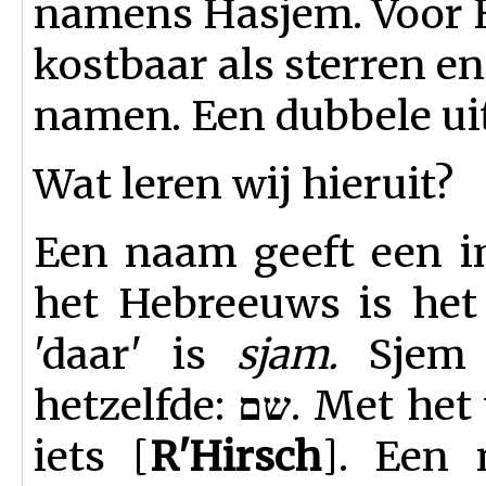
namens Hasjem. Voor H
kostbaar als sterren e
namen. Een dubbele uiti
Wat leren wij hieruit?
Een naam geeft een ind
het Hebreeuws is het
'daar' is
sjam.
Sjem e
hetzelfde:
. Met het 
שם
iets [
R'Hirsch
]. Een 