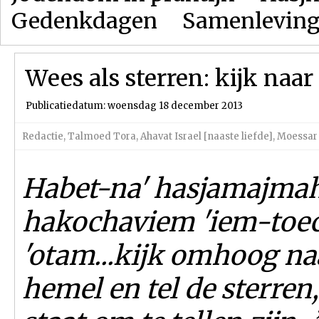
Gedenkdagen
Samenlevin
Wees als sterren: kijk naa
Publicatiedatum: woensdag 18 december 2013
Redactie
,
Talmoed Tora
,
Ahavat Israel [naaste liefde]
,
Moessar 
Habet-na' hasjamajma
hakochaviem 'iem-toec
'otam...kijk omhoog na
hemel en tel de sterren, 