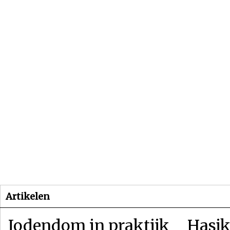
Beginpagina
Artikelen
Dossiers
Artikelen
Jodendom in praktijk
Hasjk