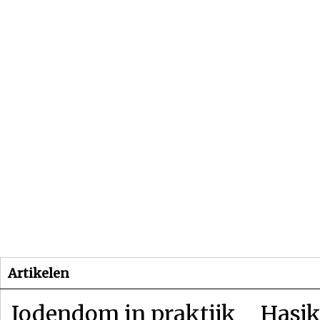
Beginpagina
Artikelen
Dossiers
Artikelen
Jodendom in praktijk
Hasjk