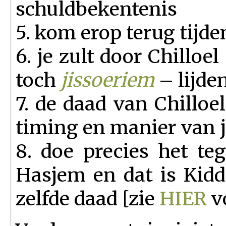
schuldbekentenis
5. kom erop terug tijd
6. je zult door Chillo
toch
jissoeriem
– lijde
7. de daad van Chilloe
timing en manier van 
8. doe precies het
te
Hasjem en dat is Kid
zelfde daad [zie
HIER
vo