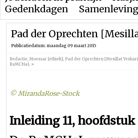
Gedenkdagen
Samenlevin
Pad der Oprechten [Mesilla
Publicatiedatum: maandag 09 maart 2015
Redactie
,
Moessar [ethiek]
,
Pad der Oprechten [Mesillat Yeshar
RaMCHaL
»
© MirandaRose-Stock
Inleiding 1
1
, hoofdstuk 