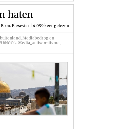
en haten
 Bron: Elesevier | 4.099 keer gelezen
buitenland
,
Mediabedrog en
EU/NGO's
,
Media_antisemitisme
,