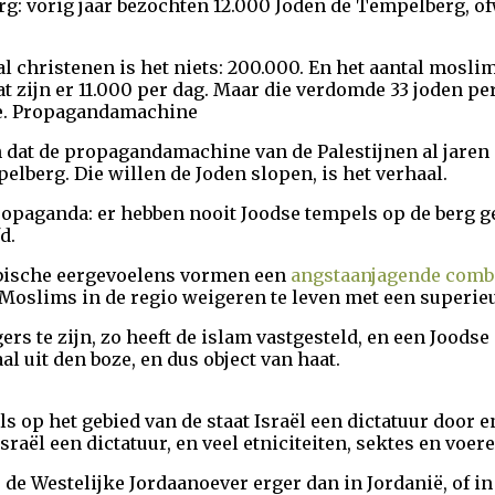
: vorig jaar bezochten 12.000 Joden de Tempelberg, ofwe
 christenen is het niets: 200.000. En het aantal moslim
at zijn er 11.000 per dag. Maar die verdomde 33 joden pe
ee. Propagandamachine
dat de propagandamachine van de Palestijnen al jaren op
lberg. Die willen de Joden slopen, is het verhaal.
ropaganda: er hebben nooit Joodse tempels op de berg ge
d.
rabische eergevoelens vormen een
angstaanjagende comb
 Moslims in de regio weigeren te leven met een superieu
s te zijn, zo heeft de islam vastgesteld, en een Joodse 
al uit den boze, en dus object van haat.
als op het gebied van de staat Israël een dictatuur door
sraël een dictatuur, en veel etniciteiten, sektes en voere
p de Westelijke Jordaanoever erger dan in Jordanië, of 