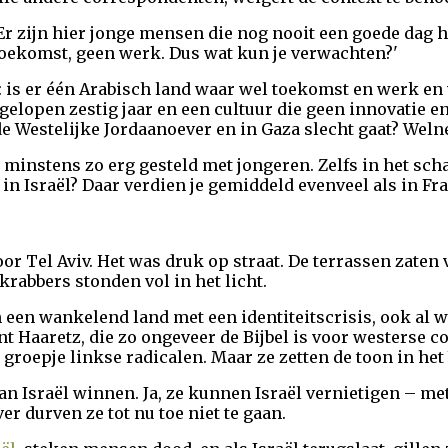
 'Er zijn hier jonge mensen die nog nooit een goede dag 
oekomst, geen werk. Dus wat kun je verwachten?'
: is er één Arabisch land waar wel toekomst en werk en 
gelopen zestig jaar en een cultuur die geen innovatie e
 de Westelijke Jordaanoever en in Gaza slecht gaat? Weln
t minstens zo erg gesteld met jongeren. Zelfs in het scha
n Israël? Daar verdien je gemiddeld evenveel als in Fra
oor Tel Aviv. Het was druk op straat. De terrassen zaten
rabbers stonden vol in het licht.
an een wankelend land met een identiteitscrisis, ook al 
t Haaretz, die zo ongeveer de Bijbel is voor westerse 
groepje linkse radicalen. Maar ze zetten de toon in het
n Israël winnen. Ja, ze kunnen Israël vernietigen – met 
er durven ze tot nu toe niet te gaan.