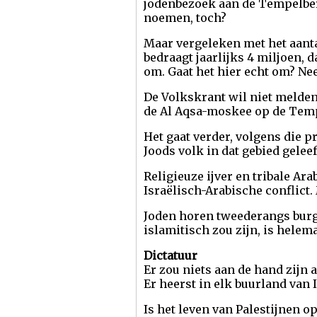
jodenbezoek aan de Tempelberg
noemen, toch?
Maar vergeleken met het aantal
bedraagt jaarlijks 4 miljoen, d
om. Gaat het hier echt om? N
De Volkskrant wil niet melden 
de Al Aqsa-moskee op de Tempe
Het gaat verder, volgens die p
Joods volk in dat gebied geleef
Religieuze ijver en tribale A
Israëlisch-Arabische conflict.
Joden horen tweederangs burger
islamitisch zou zijn, is helema
Dictatuur
Er zou niets aan de hand zijn 
Er heerst in elk buurland van I
Is het leven van Palestijnen o