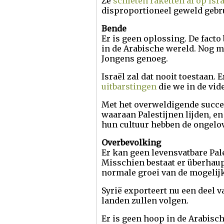
Ze
schieten raketten af op Isr
disproportioneel geweld gebr
Bende
Er is geen oplossing. De facto 
in de Arabische wereld. Nog me
Jongens genoeg.
Israël zal dat nooit toestaan.
uitbarstingen
die we in de vid
Met het overweldigende succes
waaraan Palestijnen lijden, e
hun cultuur hebben de ongelo
Overbevolking
Er kan geen levensvatbare Pale
Misschien bestaat er überhaup
normale groei van de mogeli
Syrië exporteert nu een deel 
landen zullen volgen.
Er is geen hoop in de Arabisc