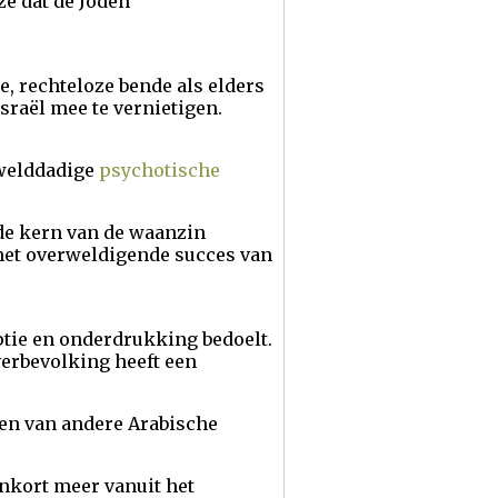
ze dat de Joden
te, rechteloze bende als elders
sraël mee te vernietigen.
gewelddadige
psychotische
 de kern van de waanzin
 het overweldigende succes van
uptie en onderdrukking bedoelt.
verbevolking heeft een
ren van andere Arabische
enkort meer vanuit het