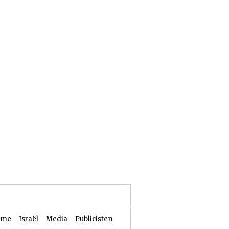
23 Aw 5786 | 06 augustus 2026
sme
Israël
Media
Publicisten