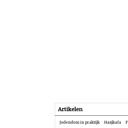
Beginpagina
Artike
Artikelen
Jodendom in praktijk
Hasjkafa
F