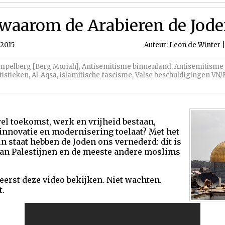
 waarom de Arabieren de Jod
 2015
Auteur: Leon de Winter |
mpelberg [Berg Moriah]
,
Antisemitisme binnenland
,
Antisemitisme 
tistieken
,
Al-Aqsa
,
islamitische fascisme
,
Valse beschuldigingen VN/
el toekomst, werk en vrijheid bestaan,
innovatie en modernisering toelaat? Met het
 staat hebben de Joden ons vernederd: dit is
an Palestijnen en de meeste andere moslims
 eerst deze video bekijken. Niet wachten.
t.