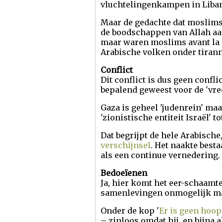
vluchtelingenkampen in Liban
Maar de gedachte dat moslims 
de boodschappen van Allah aan
maar waren moslims avant la le
Arabische volken onder tiranne
Conflict
Dit conflict is dus geen confli
bepalend geweest voor de 'vre
Gaza is geheel 'judenrein' maa
'zionistische entiteit Israël' t
Dat begrijpt de hele Arabische
verschijnsel
. Het naakte best
als een continue vernedering.
Bedoeïenen
Ja, hier komt het eer-schaamt
samenlevingen onmogelijk maa
Onder de kop '
Er is geen hoop
– zinloos omdat hij, en bijna