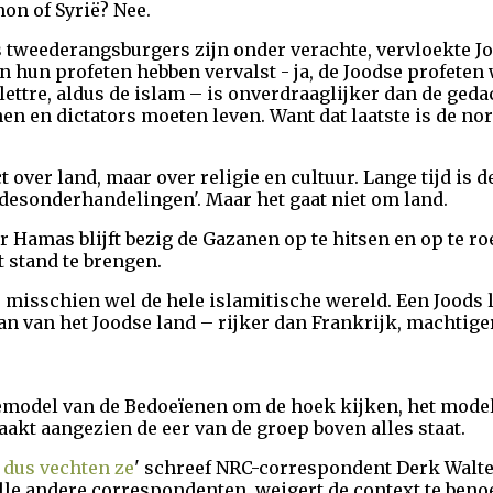
on of Syrië? Nee.
tweederangsburgers zijn onder verachte, vervloekte Jode
 hun profeten hebben vervalst - ja, de Joodse profeten
ttre, aldus de islam – is onverdraaglijker dan de gedac
n en dictators moeten leven. Want dat laatste is de nor
ct over land, maar over religie en cultuur. Lange tijd is 
desonderhandelingen'. Maar het gaat niet om land.
r Hamas blijft bezig de Gazanen op te hitsen en op te r
ot stand te brengen.
, misschien wel de hele islamitische wereld. Een Joods 
aan van het Joodse land – rijker dan Frankrijk, machtig
emodel van de Bedoeïenen om de hoek kijken, het model
kt aangezien de eer van de groep boven alles staat.
 dus vechten ze
' schreef NRC-correspondent Derk Walter
 alle andere correspondenten, weigert de context te ben