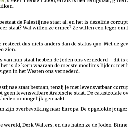
aël
, steken mensen dood, en als Israël terugslaat, gillen 
uiken.
bestaat de Palestijnse staat al, en het is dezelfde corrup
er staat? Wat willen ze ermee? Ze willen een leger om I
 Er resteert dus niets anders dan de status quo. Met de 
eo zien.
 van hun staat hebben de Joden ons vernederd – dit is
n het is de kern waaraan de meeste moslims lijden: met
vigen in het Westen ons vernederd.
stijnse staat bestaan, tenzij je met levensvatbaar corr
t geen levensvatbare Arabische staat. De catastrofale o
jkheden onmogelijk gemaakt.
van zijn overbevolking naar Europa. De opgefokte jonge
he wereld, Derk Walters, en dus haten ze de Joden. Binn