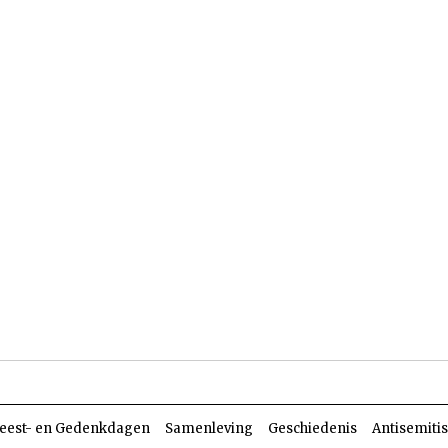
len
Dossiers
Parasja
eest- en Gedenkdagen
Samenleving
Geschiedenis
Antisemiti