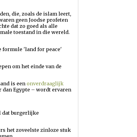
n, die, zoals de islam leert,
 waren geen Joodse profeten
hte dat zo goed als alle
male toestand in die wereld.
de formule 'land for peace'
oepen om het einde van de
land is een
onverdraaglijk
er dan Egypte – wordt ervaren
 dat burgerlijke
s het zoveelste zinloze stuk
oemen.