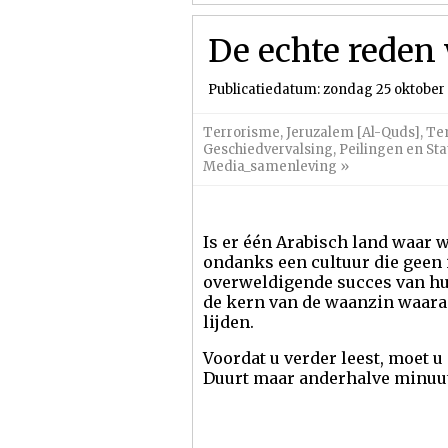
De echte reden
Publicatiedatum: zondag 25 oktober
Terrorisme
,
Jeruzalem [Al-Quds]
,
Te
Geschiedvervalsing
,
Peilingen en Sta
Media_samenleving
»
Is er één Arabisch land waar w
ondanks een cultuur die geen 
overweldigende succes van hun
de kern van de waanzin waara
lijden.
Voordat u verder leest, moet u
Duurt maar anderhalve minuu