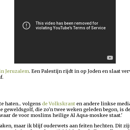
in Jeruzalem
. Een Palestijn rijdt in op Joden en slaat 
f.
te haten... volgens
de Volkskrant
en andere linkse media
de geweldsgolf, die zo'n twee weken geleden begon, is 
aar de voor moslims heilige Al Aqsa-moskee staat.'
aken, maar ik blijf ouderwets aan feiten hechten. Dit zij