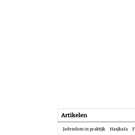
Beginpagina
Artike
Artikelen
Jodendom in praktijk
Hasjkafa
F