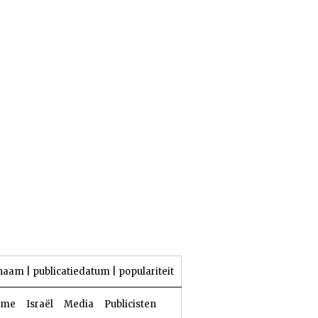
25 Aw 5786 | 06 augustus 2026
naam
|
publicatiedatum
|
populariteit
sme
Israël
Media
Publicisten