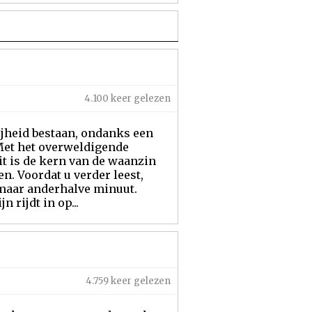
4.100 keer gelezen
ijheid bestaan, ondanks een
 Met het overweldigende
it is de kern van de waanzin
n. Voordat u verder leest,
 maar anderhalve minuut.
 rijdt in op...
4.759 keer gelezen