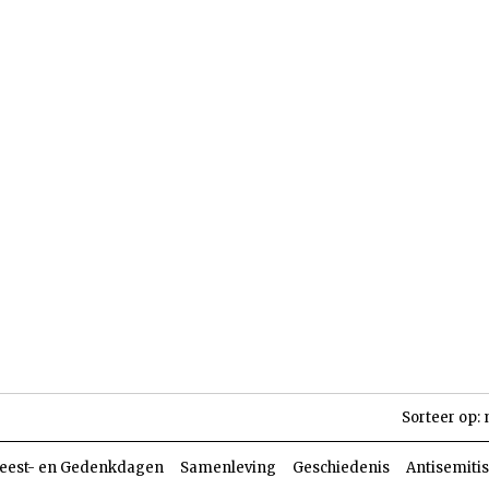
len
Dossiers
Parasja
Sorteer op:
eest- en Gedenkdagen
Samenleving
Geschiedenis
Antisemiti