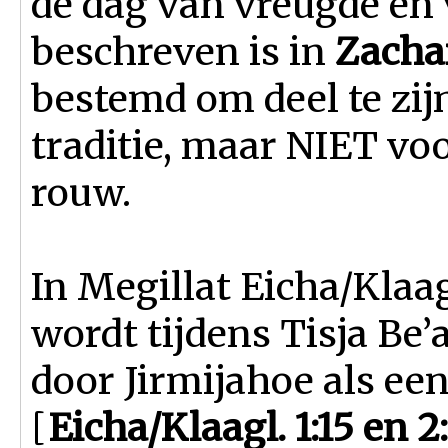
de dag van vreugde en 
beschreven is in
Zacha
bestemd om deel te zij
traditie, maar NIET vo
rouw.
In Megillat Eicha/Klaa
wordt tijdens Tisja Be’
door Jirmijahoe als ee
[
Eicha/Klaagl. 1:15 en 2