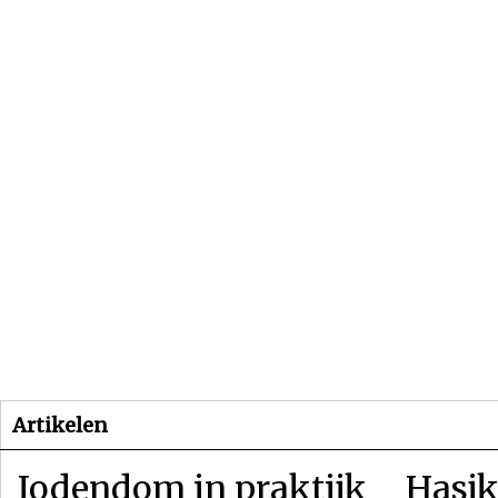
Beginpagina
Artikelen
Dossiers
Artikelen
Jodendom in praktijk
Hasjk