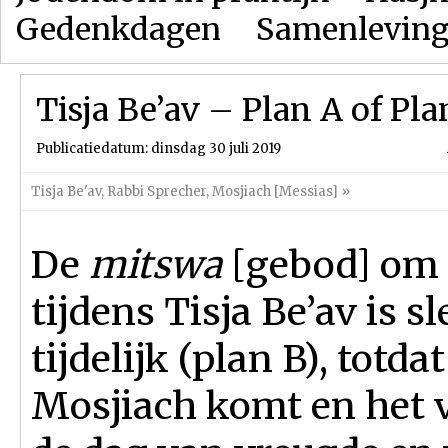
Gedenkdagen
Samenlevin
Tisja Be’av – Plan A of Pla
Publicatiedatum: dinsdag 30 juli 2019
Tisja Be'av
,
Rabbi Sprecher
,
Mosjiach [Messias]
»
De
mitswa
[gebod] om
tijdens Tisja Be’av is s
tijdelijk (plan B), totdat
Mosjiach komt en het v