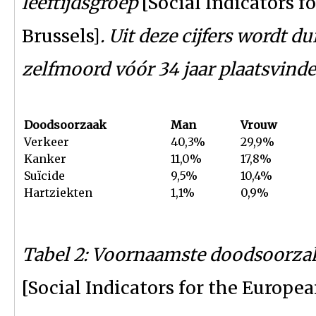
leeftijdsgroep
[Social Indicators 
Brussels]
. Uit deze cijfers wordt d
zelfmoord vóór 34 jaar plaatsvinde
Doodsoorzaak
Man
Vrouw
Verkeer
40,3%
29,9%
Kanker
11,0%
17,8%
Suïcide
9,5%
10,4%
Hartziekten
1,1%
0,9%
Tabel 2: Voornaamste doodsoorzaken
[Social Indicators for the Europe