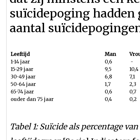
suïcidepoging hadden 
aantal suïcidepogingen
Leeftijd
Man
Vro
1-14 jaar
0,6
-
15-29 jaar
9,5
10,4
30-49 jaar
6,8
7,1
50-64 jaar
1,7
2,3
65-74 jaar
0,6
0,7
ouder dan 75 jaar
0,4
0,2
Tabel 1: Suïcide als percentage van 