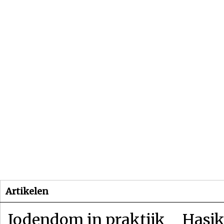
Beginpagina
Artikelen
Dossiers
Artikelen
Jodendom in praktijk
Hasjk