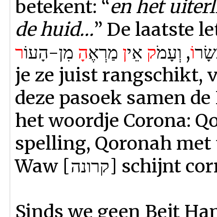
betekent: “
en het uiter
de huid…
” De laatste l
ְשָׂר
וֹ
, וְעָמֹ
ק
אֵי
ן
מַרְאֶ
הָ
מִן-הָעוֹ
ר
je ze juist rangschikt,
deze pasoek samen de 
het woordje Corona: Q
spelling, Qoronah met
Waw [קרונה] schijnt
Sinds we geen Bejt Ha