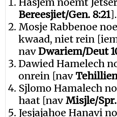
Hasjem noemt Jetse
Bereesjiet/Gen. 8:21
].
Mosje Rabbenoe noem
kwaad, niet rein [ie
nav
Dwariem/Deut 10
Dawied Hamelech no
onrein [nav
Tehilliem
Sjlomo Hamalech no
haat [nav
Misjle/Spr.
Jesjajahoe Hanavi n