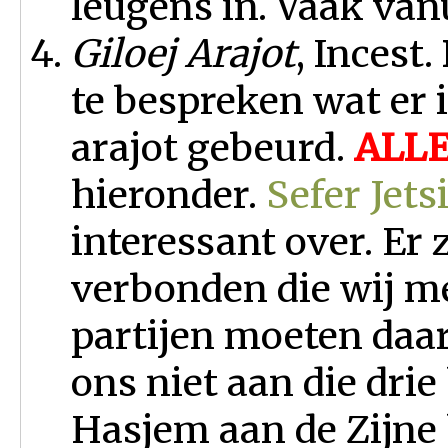
leugens in. Vaak vanu
Giloej Arajot
, Incest
te bespreken wat er 
arajot gebeurd.
ALL
hieronder.
Sefer Jets
interessant over. Er 
verbonden die wij m
partijen moeten daa
ons niet aan die dr
Hasjem aan de Zijne