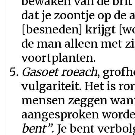
bewaken van de brit 
dat je zoontje op de 
[besneden] krijgt [w
de man alleen met z
voortplanten.
Gasoet roeach
, grofh
vulgariteit. Het is r
mensen zeggen wann
aangesproken worde
bent”
. Je bent verbo