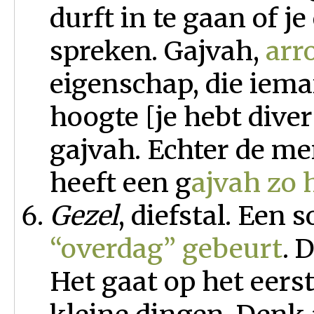
durft in te gaan of j
spreken. Gajvah,
arr
eigenschap, die iema
hoogte [je hebt dive
gajvah. Echter de m
heeft een g
ajvah zo 
Gezel
, diefstal. Een 
“overdag” gebeurt
. 
Het gaat op het eers