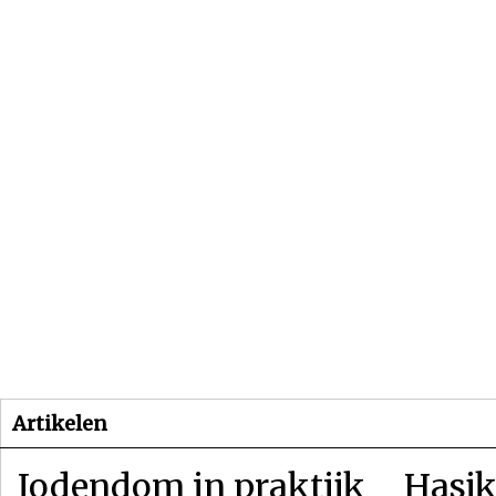
Beginpagina
Artikelen
Dossiers
Artikelen
Jodendom in praktijk
Hasjk