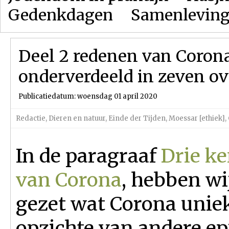
Gedenkdagen
Samenlevin
Deel 2 redenen van Coron
onderverdeeld in zeven o
Publicatiedatum: woensdag 01 april 2020
Redactie
,
Dieren en natuur
,
Einde der Tijden
,
Moessar [ethiek]
,
In de paragraaf
Drie k
van Corona
, hebben wi
gezet wat Corona unie
opzichte van andere e