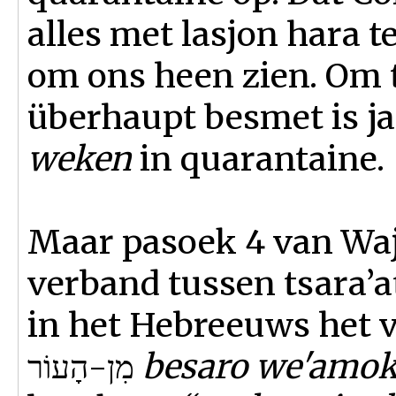
alles met lasjon hara 
om ons heen zien. Om t
überhaupt besmet is j
weken
in quarantaine.
Maar pasoek 4 van Wajj
verband tussen tsara’a
in het Hebreeuws het volgende:  אֵין-מַרְאֶהָ
מִן-הָעוֹר
besaro we'amok 