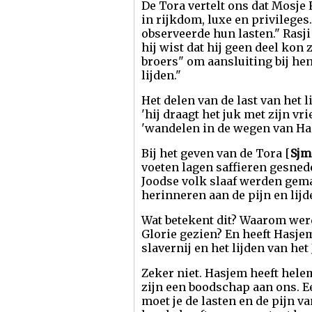
De Tora vertelt ons dat Mosje 
in rijkdom, luxe en privileges
observeerde hun lasten." Rasji
hij wist dat hij geen deel kon 
broers" om aansluiting bij hen 
lijden."
Het delen van de last van het 
'hij draagt het juk met zijn vr
'wandelen in de wegen van Hasj
Bij het geven van de Tora [
Sjm
voeten lagen saffieren gesnede
Joodse volk slaaf werden gema
herinneren aan de pijn en lijd
Wat betekent dit? Waarom werd 
Glorie gezien? En heeft Hasje
slavernij en het lijden van het
Zeker niet. Hasjem heeft hele
zijn een boodschap aan ons. Een
moet je de lasten en de pijn v