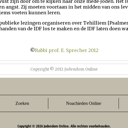
ust zijn door om te kijken naar onze mede-Joden. Het i
 angst. Zij moeten voortaan in het midden van ons leven
sjems voeten kunnen leren.
ublieke lezingen organiseren over Tehilliem [Psalmen]
 handen van de IDF los te maken en de IDF laten doen w
©
Rabbi prof. E. Sprecher 2012
Copyright © 2012 Jodendom Online
Zoeken
Noachieden Online
Copyright © 2026 Jodendom Online. Alle rechten voorbehouden.