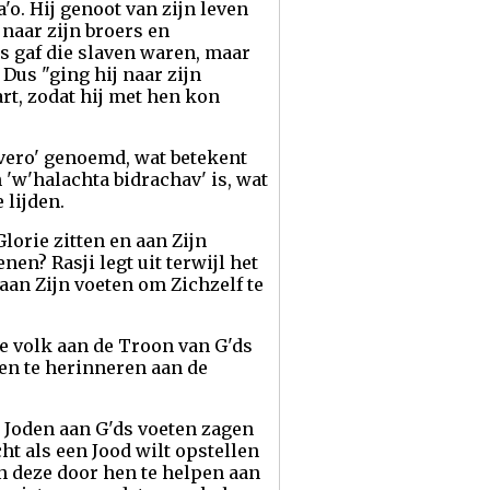
'o. Hij genoot van zijn leven
 naar zijn broers en
rs gaf die slaven waren, maar
 Dus "ging hij naar zijn
hart, zodat hij met hen kon
avero' genoemd, wat betekent
n 'w'halachta bidrachav' is, wat
 lijden.
lorie zitten en aan Zijn
n? Rasji legt uit terwijl het
aan Zijn voeten om Zichzelf te
se volk aan de Troon van G'ds
en te herinneren aan de
 Joden aan G'ds voeten zagen
cht als een Jood wilt opstellen
en deze door hen te helpen aan