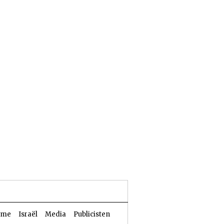
23 Aw 5786 | 06 augustus 2026
sme
Israël
Media
Publicisten