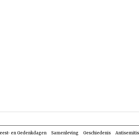
len
Dossiers
Parasja
eest- en Gedenkdagen
Samenleving
Geschiedenis
Antisemiti