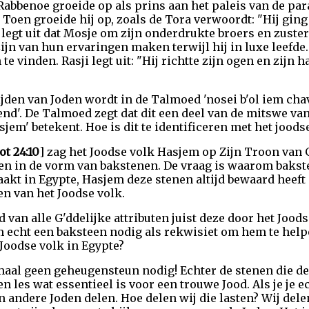
Rabbenoe groeide op als prins aan het paleis van de para
. Toen groeide hij op, zoals de Tora verwoordt: "Hij ging
 legt uit dat Mosje om zijn onderdrukte broers en zuste
zijn van hun ervaringen maken terwijl hij in luxe leefde.
te vinden. Rasji legt uit: "Hij richtte zijn ogen en zijn 
lijden van Joden wordt in de Talmoed 'nosei b'ol iem ch
iend'. De Talmoed zegt dat dit een deel van de mitswe va
em' betekent. Hoe is dit te identificeren met het joodse
ot 24:10
] zag het Joodse volk Hasjem op Zijn Troon van G
n in de vorm van bakstenen. De vraag is waarom bakstene
akt in Egypte, Hasjem deze stenen altijd bewaard heeft 
en van het Joodse volk.
van alle G'ddelijke attributen juist deze door het Jood
m echt een baksteen nodig als rekwisiet om hem te help
 Joodse volk in Egypte?
maal geen geheugensteun nodig! Echter de stenen die de
 les wat essentieel is voor een trouwe Jood. Als je je e
an andere Joden delen. Hoe delen wij die lasten? Wij del