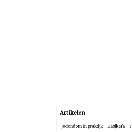
Beginpagina
Artike
Artikelen
Jodendom in praktijk
Hasjkafa
F