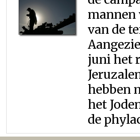
mannen v
van de te
Aangezie
juni het 
Jeruzalem
hebben m
het Jod
de phylact