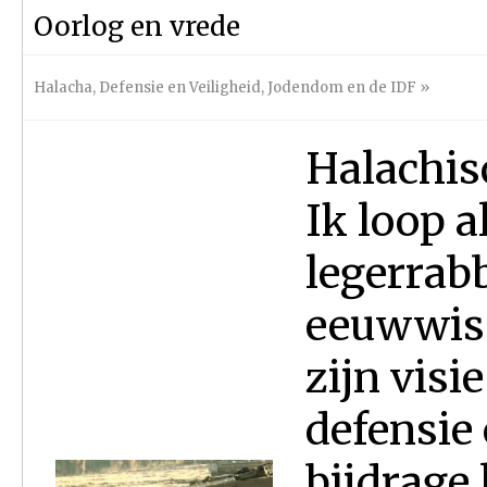
Oorlog en vrede
Halacha
,
Defensie en Veiligheid
,
Jodendom en de IDF
»
Halachis
Ik loop a
legerrab
eeuwwiss
zijn visi
defensie
bijdrage 