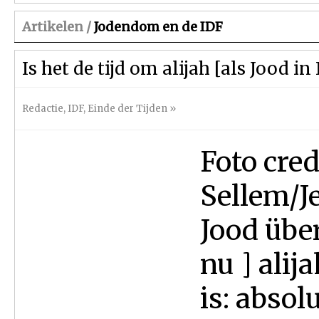
Artikelen /
Jodendom en de IDF
Is het de tijd om alijah [als Jood i
Redactie
,
IDF
,
Einde der Tijden
»
Foto cred
Sellem/J
Jood übe
nu ] ali
is: absol