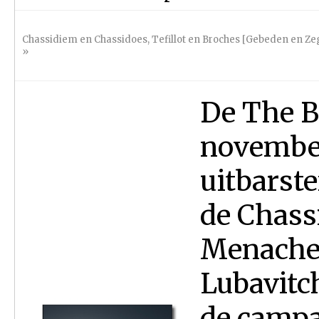
Chassidiem en Chassidoes
,
Tefillot en Broches [Gebeden en Z
»
De The B
november
uitbarst
de Chass
Menache
Lubavitc
de campa