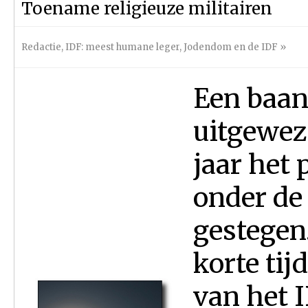
Toename religieuze militairen
Redactie
,
IDF: meest humane leger
,
Jodendom en de IDF
»
Een baan
uitgeweze
jaar het 
onder de
gestegen
korte tij
van het I