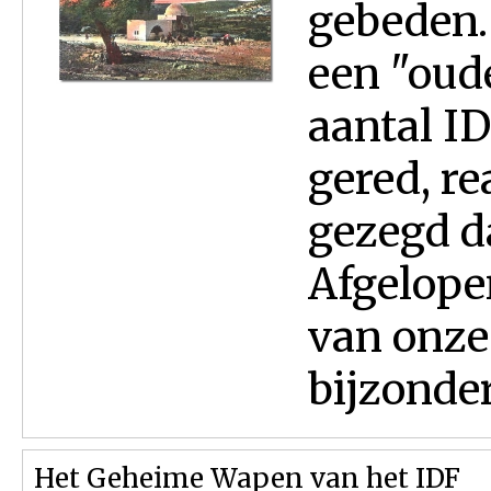
gebeden.
een "oud
aantal I
gered, re
gezegd d
Afgelope
van onze
bijzonder
Het Geheime Wapen van het IDF