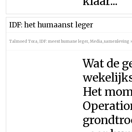
klaar...
IDF: het humaanst leger
Talmoed Tora
,
IDF: meest humane leger
,
Media_samenleving
Wat de ge
wekelijks
Het mome
Operatio
grondtro