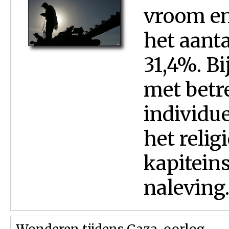
vroom en
het aant
31,4%. Bi
met betr
individu
het relig
kapiteins
naleving.