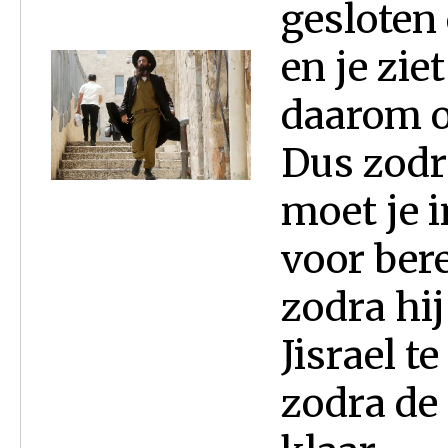
gesloten
en je zie
daarom o
Dus zodr
moet je i
voor ber
zodra hi
Jisrael t
zodra de