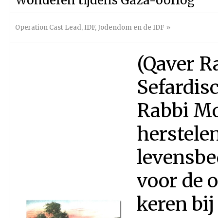
Wonderen tijdens Gaza-oorlog
Operation Cast Lead
,
IDF
,
Jodendom en de IDF
»
(Qaver R
Sefardis
Rabbi Mo
herstele
levensbed
voor de o
keren bij