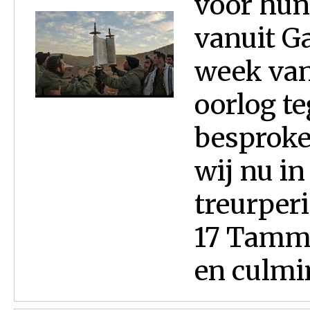
voor hun 
vanuit Ga
week van
oorlog t
besproken
wij nu in
treurper
17 Tammo
en culmin