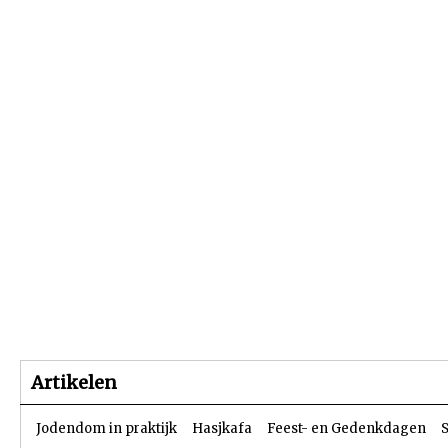
Beginpagina
Artikelen
Dossiers
Artikelen
Jodendom in praktijk
Hasjkafa
Feest- en Gedenkdagen