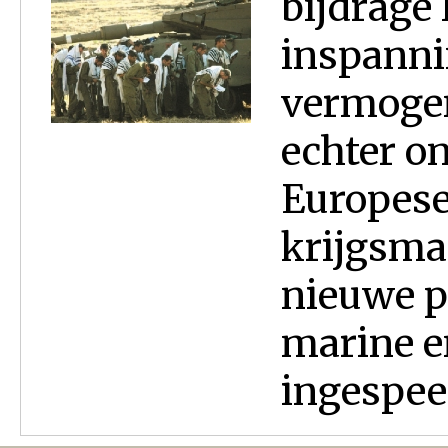
bijdrage 
inspanni
vermogen 
echter o
Europese
krijgsma
nieuwe p
marine e
ingespee