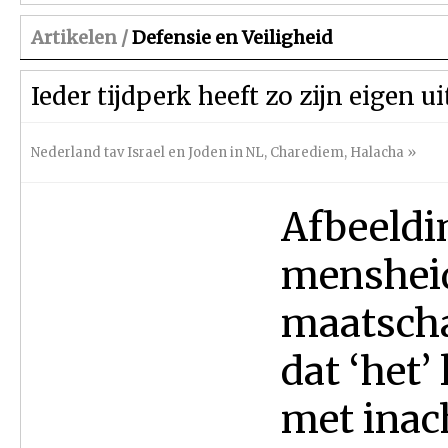
Artikelen /
Defensie en Veiligheid
Ieder tijdperk heeft zo zijn eigen 
Nederland tav Israel en Joden in NL
,
Charediem
,
Halacha
»
Afbeeldi
mensheid
maatscha
dat ‘het’
met inac