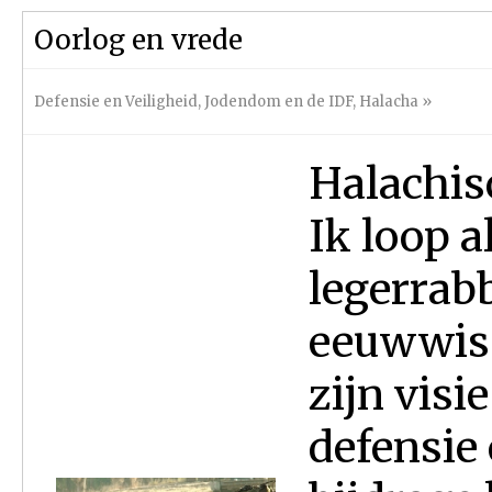
Oorlog en vrede
Defensie en Veiligheid
,
Jodendom en de IDF
,
Halacha
»
Halachis
Ik loop a
legerrab
eeuwwiss
zijn visi
defensie