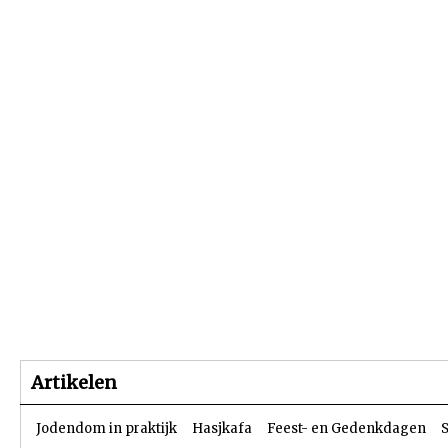
Beginpagina
Artikelen
Dossiers
Artikelen
Jodendom in praktijk
Hasjkafa
Feest- en Gedenkdagen