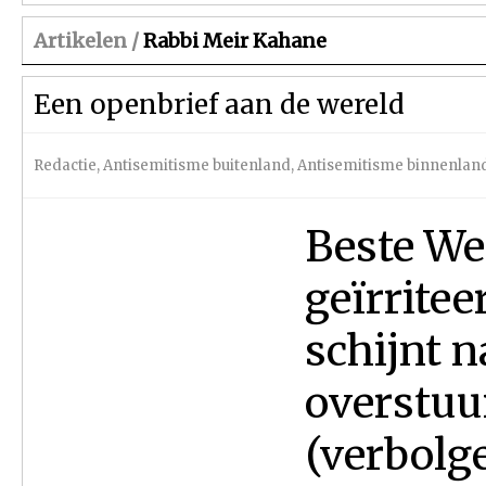
Artikelen /
Rabbi Meir Kahane
Een openbrief aan de wereld
Redactie
,
Antisemitisme buitenland
,
Antisemitisme binnenlan
Beste We
geïrritee
schijnt n
overstuur
(verbolg