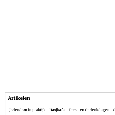
Beginpagina
Artikelen
Dossiers
Artikelen
Jodendom in praktijk
Hasjkafa
Feest- en Gedenkdagen