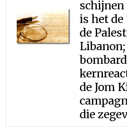
schijnen 
is het d
de Palest
Libanon;
bombard
kernreac
de Jom K
campagne.
die zegev