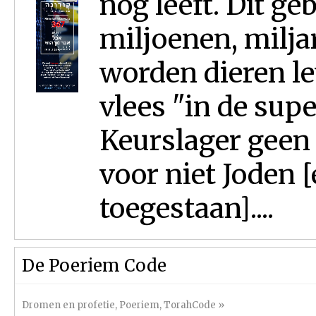
nog leeft. Dit ge
miljoenen, milja
worden dieren l
vlees "in de supe
Keurslager geen 
voor niet Joden [
toegestaan]....
De Poeriem Code
Dromen en profetie
,
Poeriem
,
TorahCode
»