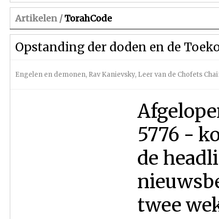
Artikelen /
TorahCode
Opstanding der doden en de Toek
Engelen en demonen
,
Rav Kanievsky
,
Leer van de Chofets Cha
Afgelope
5776 - k
de headl
nieuwsbe
twee wek