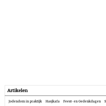
Beginpagina
Artikelen
Dossiers
Artikelen
Jodendom in praktijk
Hasjkafa
Feest- en Gedenkdagen