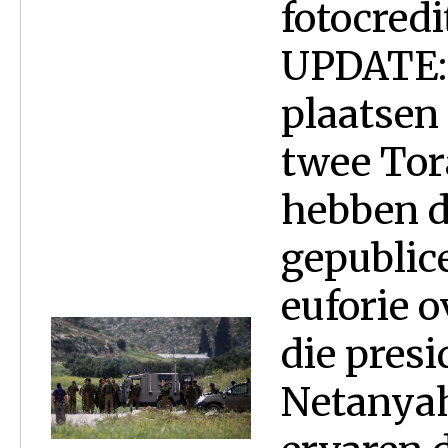
fotocred
UPDATE: 
plaatsen 
twee Tor
hebben d
gepublic
euforie o
die pres
Netanyah