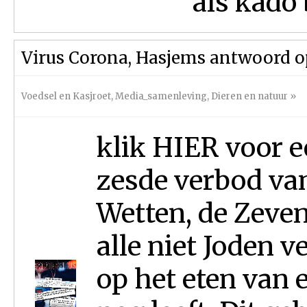
als kado 
Virus Corona, Hasjems antwoord o
Voedsel en Kasjroet
,
Media_samenleving
,
Dieren en natuur
»
klik HIER voor e
zesde verbod va
Wetten, de Zeve
alle niet Joden v
op het eten van 