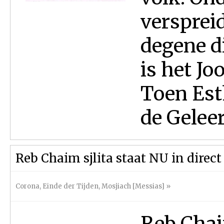
versprei
degene d
is het Jo
Toen Est
de Geleerd
Reb Chaim sjlita staat NU in direc
Corona
,
Einde der Tijden
,
Mosjiach [Messias]
»
Reb Chai