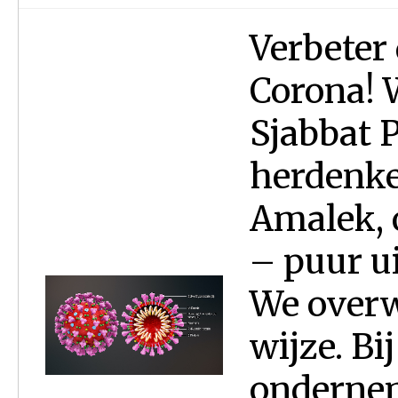
Verbeter 
Corona! 
Sjabbat 
herdenke
Amalek, 
– puur ui
We overw
wijze. Bi
ondernem