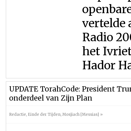
openbare
vertelde
Radio 20
het Ivri
Hador Har
UPDATE TorahCode: President Trum
onderdeel van Zijn Plan
Redactie
,
Einde der Tijden
,
Mosjiach [Messias]
»