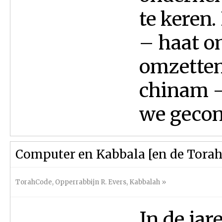
te keren.
– haat o
omzetten
chinam –
we gecon
Computer en Kabbala [en de Tora
TorahCode
,
Opperrabbijn R. Evers
,
Kabbalah
»
In de jar