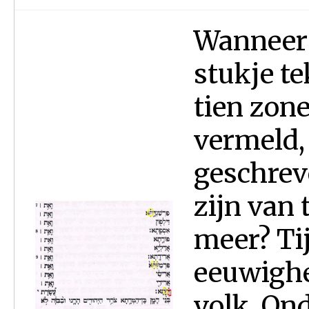
Wanneer j
stukje te
tien zo
vermeld,
geschreve
zijn van
meer? Ti
eeuwighe
volk. On