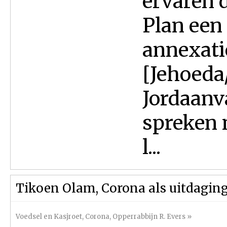
ervaren 
Plan een
annexatie
[Jehoeda
Jordaanv
spreken 
l...
Tikoen Olam, Corona als uitdagin
Voedsel en Kasjroet
,
Corona
,
Opperrabbijn R. Evers
»