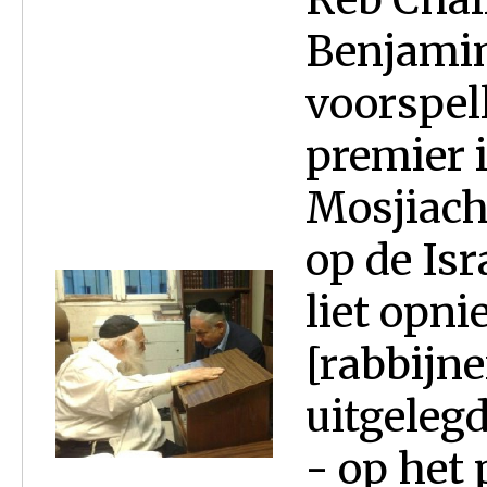
Benjami
voorspell
premier 
Mosjiach 
op de Isr
liet opn
[rabbijn
uitgeleg
- op het 