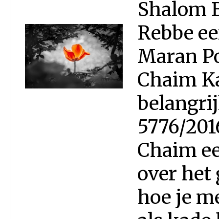
Shalom B
Rebbe ee
Maran P
Chaim Ka
belangri
5776/201
Chaim ee
over het
hoe je m