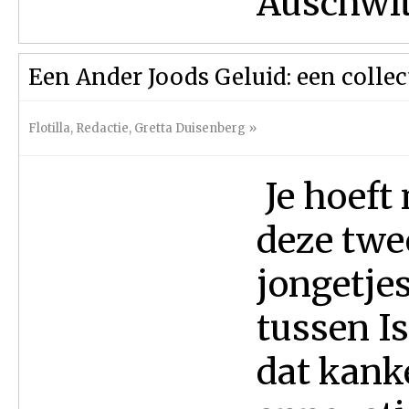
Auschwitz
Een Ander Joods Geluid: een coll
Flotilla
,
Redactie
,
Gretta Duisenberg
»
Je hoeft 
deze twe
jongetje
tussen Is
dat kank