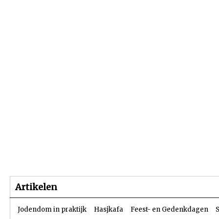
Beginpagina
Artikelen
Dossiers
Artikelen
Jodendom in praktijk
Hasjkafa
Feest- en Gedenkdagen