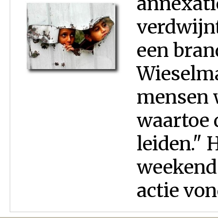
annexatie
verdwijn
een bran
Wieselma
mensen w
waartoe d
leiden." 
weekend 
actie vond