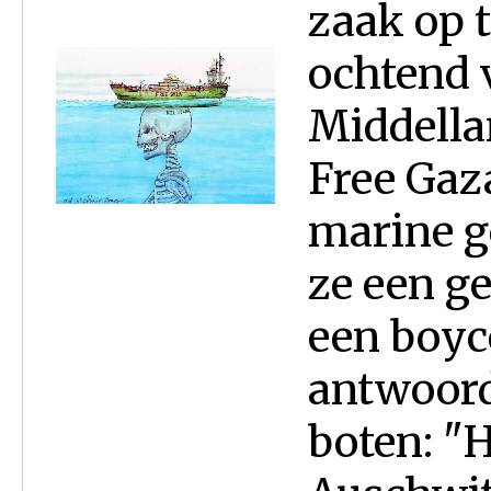
zaak op 
ochtend 
Middella
Free Gaza
marine 
ze een g
een boyc
antwoord
boten: "