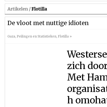
Artikelen /
Flotilla
De vloot met nuttige idioten
Gaza
,
Peilingen en Statistieken
,
Flotilla
»
Westerse
zich door
Met Hama
organisa
h omohat