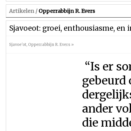
Artikelen /
Opperrabbijn R. Evers
Sjavoeot: groei, enthousiasme, en 
Sjavoe'ot
,
Opperrabbijn R. Evers
»
“Is er so
gebeurd o
dergelijk
ander vo
die midde