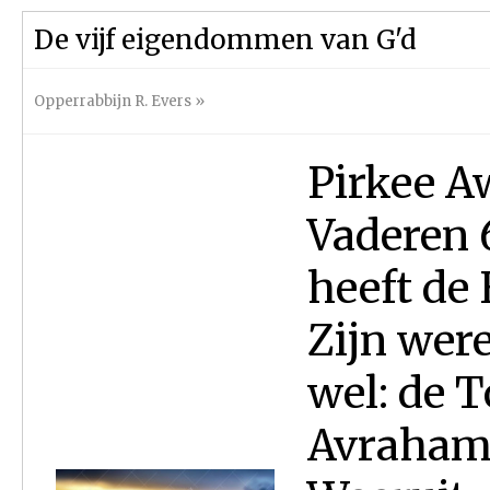
De vijf eigendommen van G'd
Opperrabbijn R. Evers
»
Pirkee A
Vaderen 
heeft de H
Zijn wer
wel: de T
Avraham, 