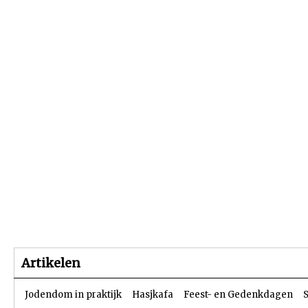
Beginpagina
Artikelen
Dossiers
Artikelen
Jodendom in praktijk
Hasjkafa
Feest- en Gedenkdagen