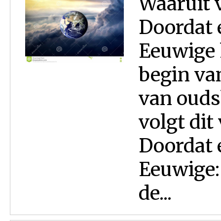
Waaruit v
Doordat e
Eeuwige 
begin va
van oudsh
volgt dit
Doordat e
Eeuwige:
de...