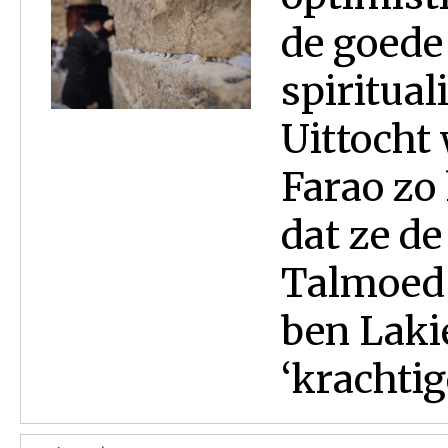
de goede 
spiritual
Uittocht
Farao zo
dat ze d
Talmoed 
ben Lakie
‘krachtige