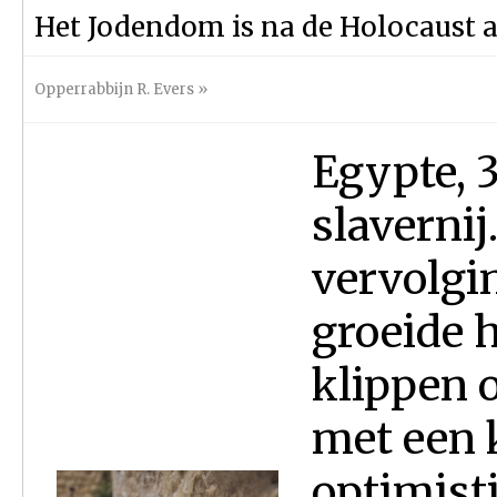
Het Jodendom is na de Holocaust a
Opperrabbijn R. Evers
»
Egypte, 
slavernij
vervolgi
groeide h
klippen 
met een k
optimisti