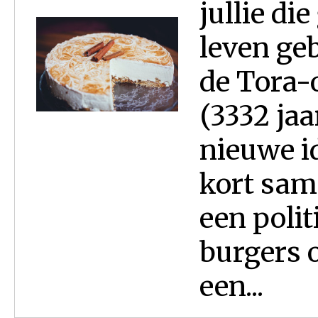
jullie di
leven geb
de Tora-
(3332 jaa
nieuwe id
kort sam
een polit
burgers 
een...