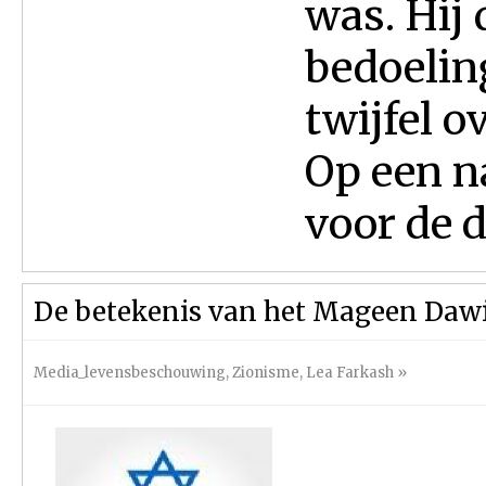
was. Hij
bedoelin
twijfel o
Op een n
voor de d
De betekenis van het Mageen Dawie
Media_levensbeschouwing
,
Zionisme
,
Lea Farkash
»