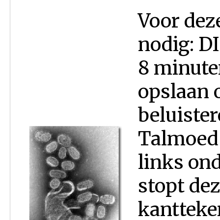
Voor deze
nodig: D
8 minuten
opslaan 
beluister
Talmoed (
links ond
stopt dez
kantteken