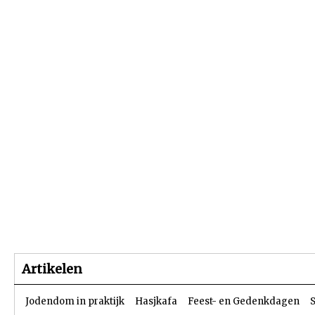
Beginpagina
Artikelen
Dossiers
Artikelen
Jodendom in praktijk
Hasjkafa
Feest- en Gedenkdagen