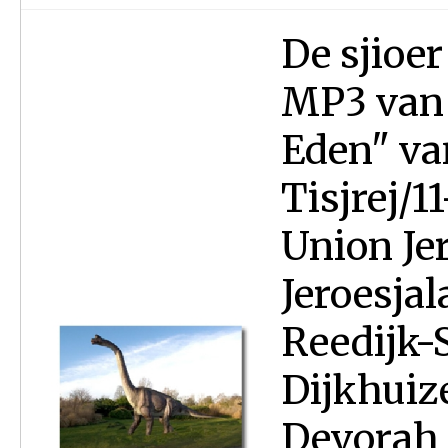
De sjioer
MP3 van 
Eden" va
Tisjrej/
Union Jer
Jeroesja
Reedijk-
Dijkhuize
Devorah I