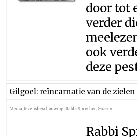
door tot 
verder di
meelezen
ook verd
deze pest
Gilgoel: reïncarnatie van de zielen
Media_levensbeschouwing
,
Rabbi Sprecher
,
Gioer
»
Rabbi Sp