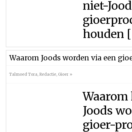
niet-Jood
gioerpro
houden [
Waarom Joods worden via een gio
Talmoed Tora
,
Redactie
,
Gioer
»
Waarom k
Joods wo
gioer-pro