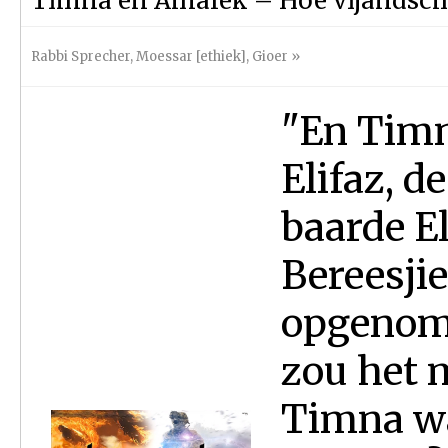
Timna en Amalek – Hoe vijandsch
Rabbi Sprecher
,
Moessar [ethiek]
,
Gioer
»
"En Timn
Elifaz, d
baarde El
Bereesjie
opgenom
zou het 
Timna wa