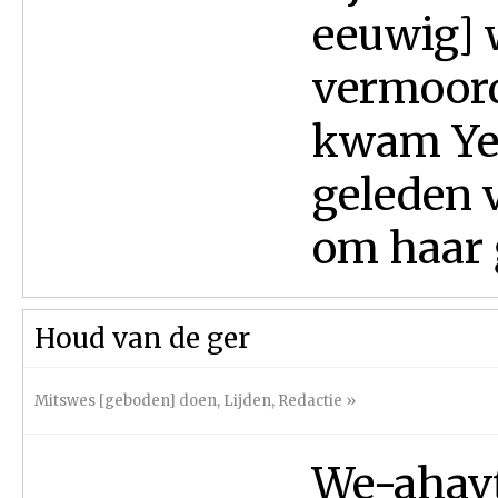
eeuwig] w
vermoord
kwam Ye
geleden 
om haar ĝ
Houd van de ger
Mitswes [geboden] doen
,
Lijden
,
Redactie
»
We-ahavt