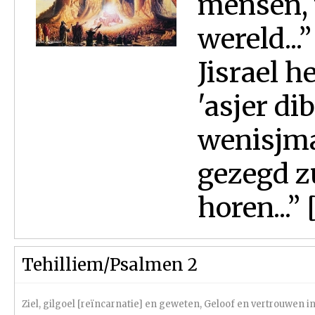
mensen, 
wereld...
Jisrael 
'asjer d
wenisjma'
gezegd zu
horen...” 
Tehilliem/Psalmen 2
Ziel, gilgoel [reïncarnatie] en geweten
,
Geloof en vertrouwen i