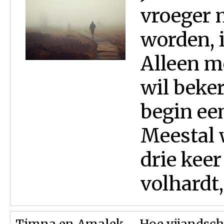
vroeger 
worden, i
Alleen m
wil beker
begin ee
Meestal 
drie kee
volhardt,