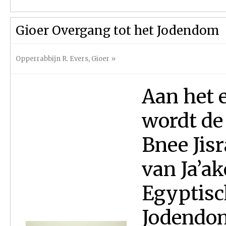
Gioer Overgang tot het Jodendom
Opperrabbijn R. Evers
,
Gioer
»
Aan het 
wordt de 
Bnee Jis
van Ja’a
Egyptisc
Jodendom