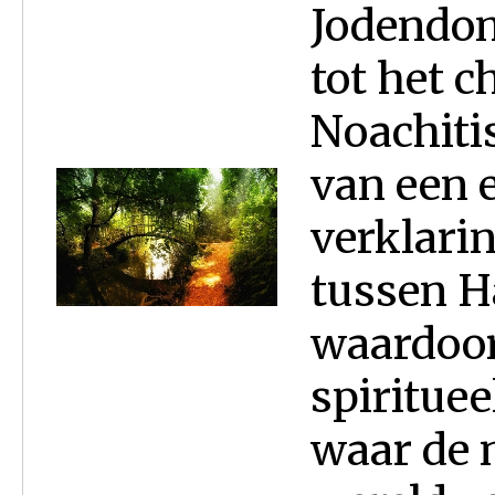
Jodendom]
tot het 
Noachiti
van een 
verklari
tussen Ha
waardoor
spiritue
waar de n