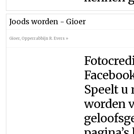
Joods worden - Gioer
Gioer
,
Opperrabbijn R. Evers
»
Fotocred
Facebook
Speelt u 
worden v
geloofsg
pagina’s 