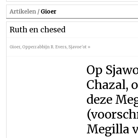
Artikelen /
Gioer
Ruth en chesed
Gioer
,
Opperrabbijn R. Evers
,
Sjavoe'ot
»
Op Sjawo
Chazal, 
deze Meg
(voorsch
Megilla 