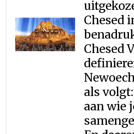
uitgekoz
Chesed in
benadruk
Chesed V
definier
Newoechi
als volg
aan wie j
samengev