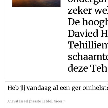
zeker wel
De hoogh
Davied H
Tehillie
schaamtel
deze Tehi
Heb jij vandaag al een ger omhelst
Ahavat Israel [naaste liefde]
,
Gioer
»