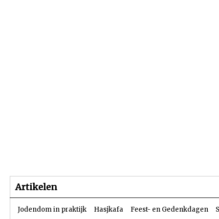
Beginpagina
Artikelen
Dossiers
Artikelen
Jodendom in praktijk
Hasjkafa
Feest- en Gedenkdagen