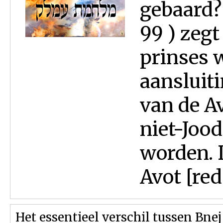
gebaard?
99 ) zeg
prinses 
aansluiti
van de Av
niet-Jood
worden. 
Avot [red.
Het essentieel verschil tussen Bne