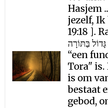
Hasjem ..
jezelf, I
19:18 ]. 
כְּלָל גָּדוֹל בַּתּוֹרָה … klal gad
“een fun
Tora" is
is om van
bestaat e
gebod, om