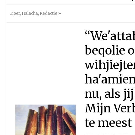
Gioer
,
Halacha
,
Redactie
»
“We'atta
beqolie o
wihjiejt
ha'amiem 
nu, als j
Mijn Verb
te meest 