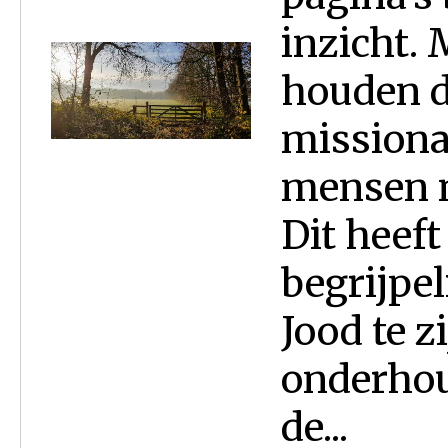
inzicht.
houden d
missionai
mensen n
Dit heef
begrijpel
Jood te z
onderhou
de...