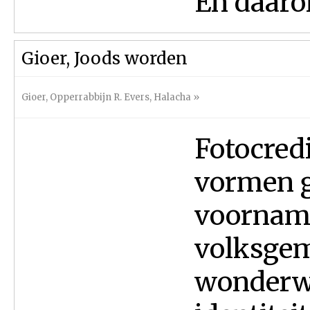
En daarom
Gioer, Joods worden
Gioer
,
Opperrabbijn R. Evers
,
Halacha
»
Fotocred
vormen g
voorname
volksgem
wonderwe