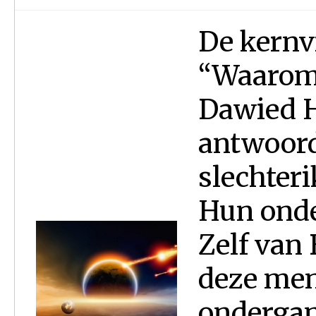
De kernv
“Waarom 
Dawied H
antwoord
slechteri
Hun onde
Zelf van 
deze men
ondergan