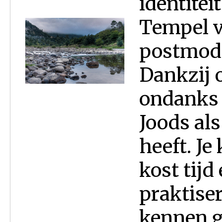
identiteit
Tempel v
postmode
Dankzij o
ondanks 
Joods al
heeft. Je
kost tijd
praktiser
kennen g