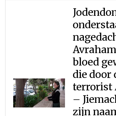
Jodendom
onderstaa
nagedach
Avraham 
bloed ge
die door 
terroris
– Jiemac
zijn naa