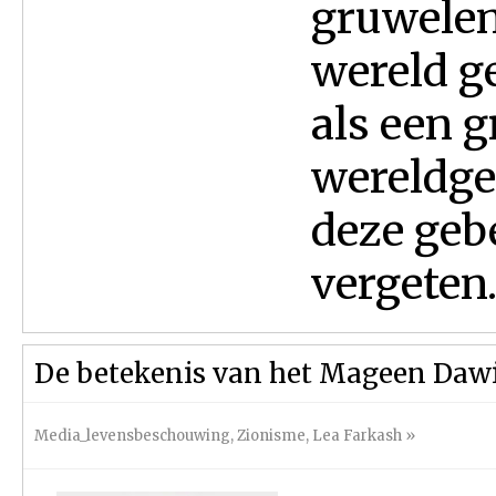
gruwelen
wereld g
als een 
wereldge
deze geb
vergeten.
De betekenis van het Mageen Dawie
Media_levensbeschouwing
,
Zionisme
,
Lea Farkash
»