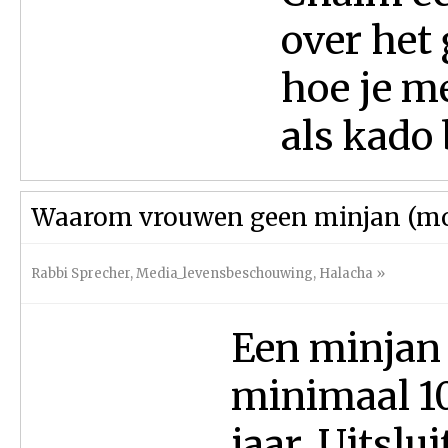
over het
hoe je m
als kado 
Waarom vrouwen geen minjan (m
Rabbi Sprecher
,
Media_levensbeschouwing
,
Halacha
»
Een minjan
minimaal 1
jaar. Uitsl