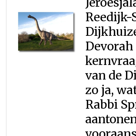
Jeroesja
Reedijk-
Dijkhuize
Devorah I
kernvraa
van de D
zo ja, wa
Rabbi Sp
aantonen
vooraans