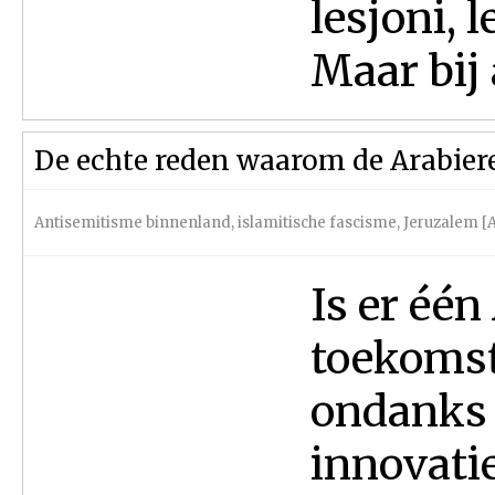
lesjoni, 
Maar bij a
De echte reden waarom de Arabier
Antisemitisme binnenland
,
islamitische fascisme
,
Jeruzalem [
Is er één
toekomst
ondanks 
innovati