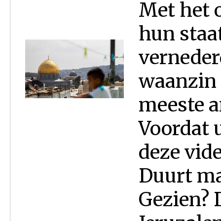
Met het 
hun staa
vernederd
waanzin 
meeste a
Voordat u
deze vide
Duurt ma
Gezien? 