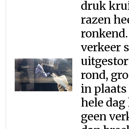
druk krui
razen he
ronkend.
verkeer s
uitgesto
rond, gr
in plaat
hele dag
geen verk