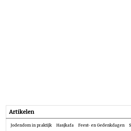
Beginpagina
Artikelen
Dossiers
Artikelen
Jodendom in praktijk
Hasjkafa
Feest- en Gedenkdagen