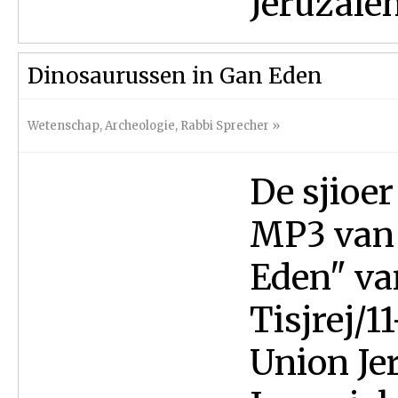
Jeruzalem 
Dinosaurussen in Gan Eden
Wetenschap
,
Archeologie
,
Rabbi Sprecher
»
De sjioer
MP3 van 
Eden" va
Tisjrej/
Union Jer