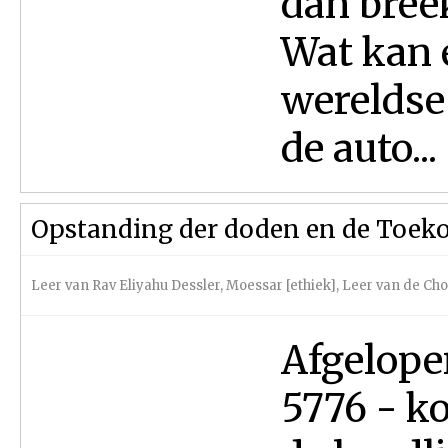
dan breek
Wat kan 
wereldse 
de auto...
Opstanding der doden en de Toek
Leer van Rav Eliyahu Dessler
,
Moessar [ethiek]
,
Leer van de Ch
Afgelope
5776 - k