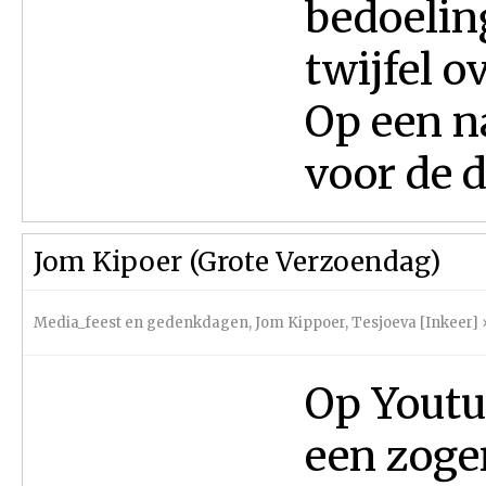
bedoelin
twijfel o
Op een n
voor de d
Jom Kipoer (Grote Verzoendag)
Media_feest en gedenkdagen
,
Jom Kippoer
,
Tesjoeva [Inkeer]
Op Youtub
een zoge