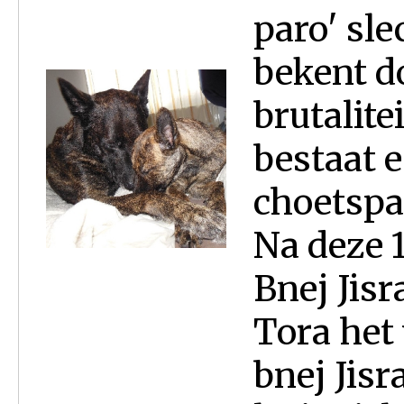
paro' sle
bekent d
brutalite
bestaat e
choetspah
Na deze 1
Bnej Jisr
Tora het
bnej Jisr