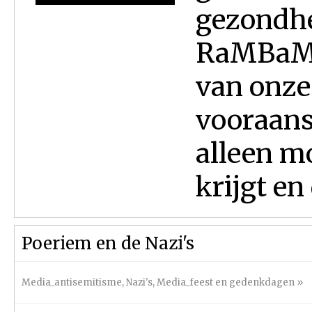
gezondhe
RaMBaM - 
van onze
vooraans
alleen m
krijgt en
Poeriem en de Nazi's
Media_antisemitisme
,
Nazi's
,
Media_feest en gedenkdagen
»