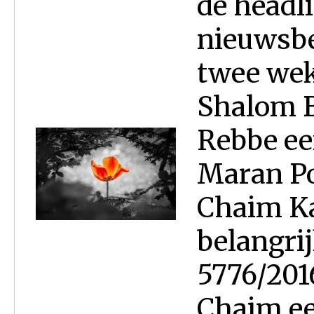
de headl
nieuwsbe
twee wek
Shalom B
Rebbe ee
Maran P
Chaim Ka
belangri
5776/201
Chaim ee