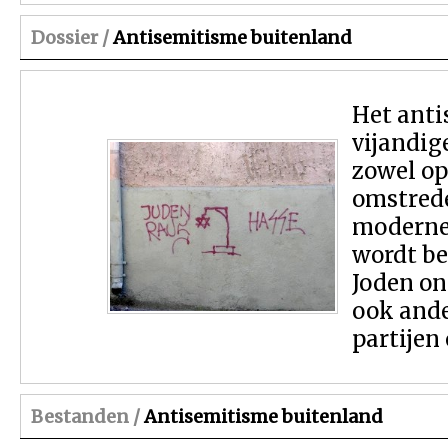
Dossier /
Antisemitisme buitenland
Het anti
vijandig
zowel op
omstrede
moderne 
wordt b
Joden on
ook ande
partijen
Bestanden /
Antisemitisme buitenland