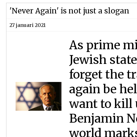
'Never Again' is not just a slogan
27 januari 2021
As prime min
Jewish state
forget the t
again be he
want to kill
Benjamin Ne
world marks