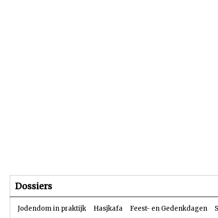
Beginpagina
Artikelen
Dossiers
Dossiers
Jodendom in praktijk
Hasjkafa
Feest- en Gedenkdagen