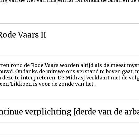
ing van de Wet van Hasjem is? Dit omdat de Satan en de
Rode Vaars II
ten rond de Rode Vaars worden altijd als de meest mys
ouwd. Ondanks de mitswe ons verstand te boven gaat,
deze te interpreteren. De Midrasj verklaart met de vol
een Tikkoen is voor de zonde van het...
ntinue verplichting [derde van de arb