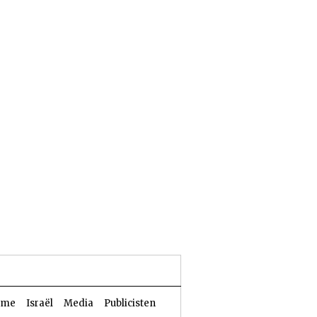
26 Aw 5786 | 09 augustus 2026
sme
Israël
Media
Publicisten