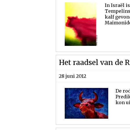
In Israël 
Tempelinst
kalf gevon
Maimonides
Het raadsel van de R
28 juni 2012
De rod
Predi
kon ui