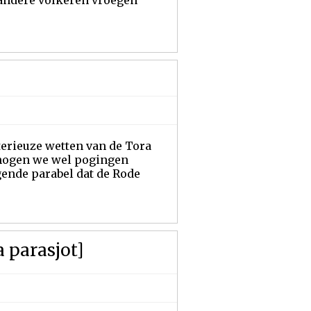
 andere volkeren vroegen
terieuze wetten van de Tora
 mogen we wel pogingen
gende parabel dat de Rode
a parasjot]