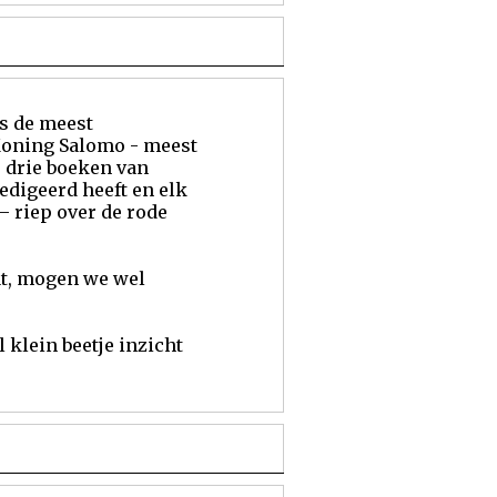
ls de meest
Koning Salomo - meest
e drie boeken van
digeerd heeft en elk
– riep over de rode
at, mogen we wel
 klein beetje inzicht