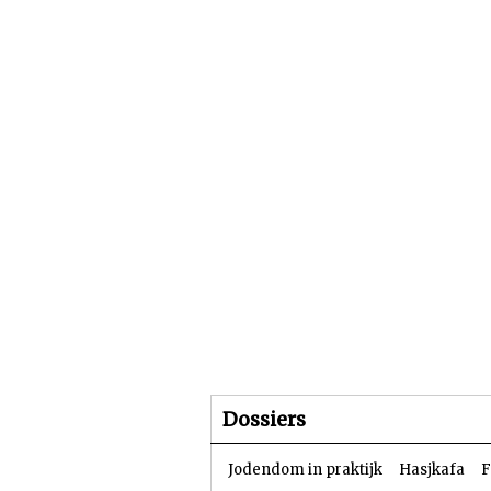
Beginpagina
Artike
Dossiers
Jodendom in praktijk
Hasjkafa
F