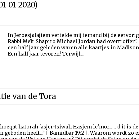
01 01 2020)
In Jeroesjalajiem vertelde mij iemand bij de eervorige
Rabbi Meïr Shapiro Michael Jordan had overtroffen’. `
een half jaar geleden waren alle kaartjes in Madiso
Een half jaar tevoren! Terwijl...
tie van de Tora
choeqat hatorah 'asjer-tsiwah Hasjem le'mor...… d it is d
 geboden heeft...” [ Bamidbar 19:2 ]. Waarom wordt zo ex