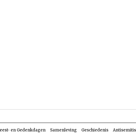
len
Dossiers
Parasja
eest- en Gedenkdagen
Samenleving
Geschiedenis
Antisemiti