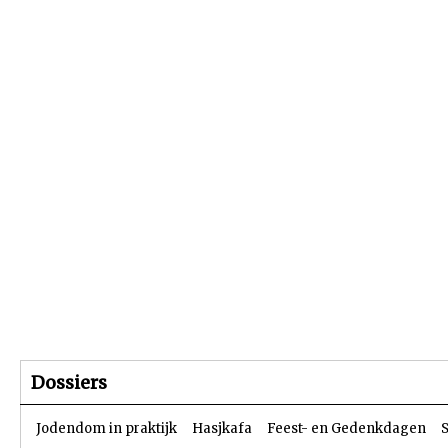
Beginpagina
Artikelen
Dossiers
Dossiers
Jodendom in praktijk
Hasjkafa
Feest- en Gedenkdagen