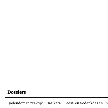
Beginpagina
Artikelen
Dossiers
Dossiers
Jodendom in praktijk
Hasjkafa
Feest- en Gedenkdagen