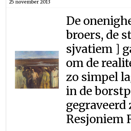
25 november 2013
De onenighe
broers, de s
sjvatiem ] 
om de realit
zo simpel l
in de borst
gegraveerd 
Resjoniem R