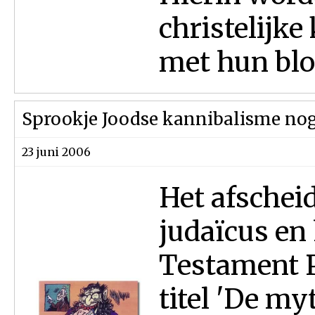
christelijk
met hun bloe
Sprookje Joodse kannibalisme nog 
23 juni 2006
Het afschei
judaïcus en
Testament P
titel 'De my