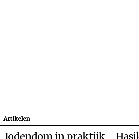
Beginpagina
Artikelen
Dossiers
Artikelen
Jodendom in praktijk
Hasj