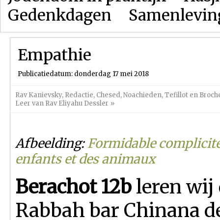
Gedenkdagen
Samenlevin
Empathie
Publicatiedatum: donderdag 17 mei 2018
Rav Kanievsky
,
Redactie
,
Chesed
,
Noachieden
,
Tefillot en Broc
Leer van Rav Eliyahu Dessler
»
Afbeelding:
Formidable complicité
enfants et des animaux
Berachot 12b
leren wij
Rabbah bar Chinana d