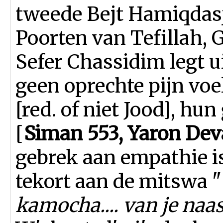
tweede Bejt Hamiqdasj
Poorten van Tefillah, 
Sefer Chassidim legt u
geen oprechte pijn vo
[red. of niet Jood], h
[
Siman 553, Yaron Deva
gebrek aan empathie 
tekort aan de mitswa "
kamocha.... van je naast