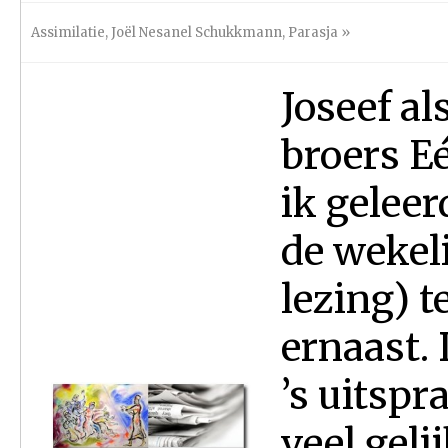
Assimilatie
,
Joël Nesanel Schukkmann
,
Parasja
»
Joseef a
broers E
ik geleer
de wekel
lezing) t
ernaast.
’s uitspr
veel geli