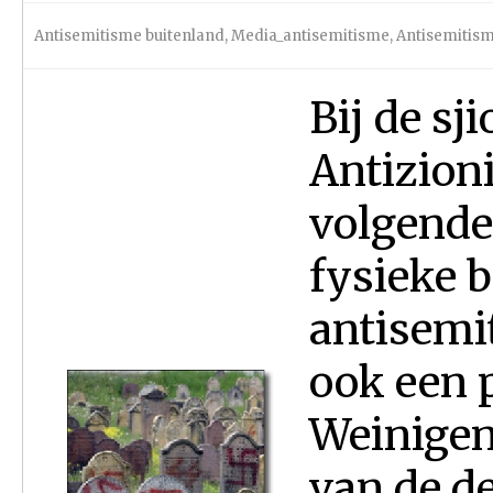
Antisemitisme buitenland
,
Media_antisemitisme
,
Antisemitis
Bij de sj
Antizion
volgende
fysieke 
antisemi
ook een 
Weinigen
van de d