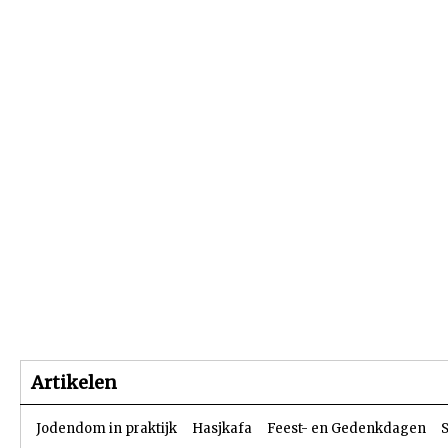
Beginpagina
Artikelen
Dossiers
Artikelen
Jodendom in praktijk
Hasjkafa
Feest- en Gedenkdagen