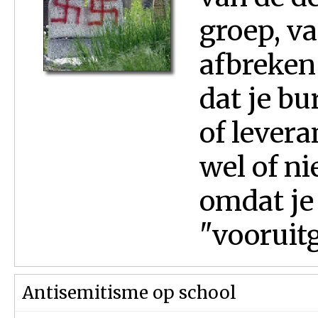
groep, v
afbreken 
dat je bur
of levera
wel of ni
omdat je
"vooruitg
Antisemitisme op school