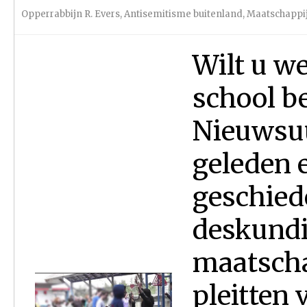
Opperrabbijn R. Evers
,
Antisemitisme buitenland
,
Maatschappi
Wilt u w
school b
Nieuwsuu
geleden e
geschied
deskundi
maatscha
pleitten 