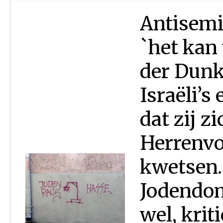
Antisemi
`het kan
der Dunk.
Israëli’s
dat zij z
Herrenvo
kwetsen. 
Jodendom
wel, krit