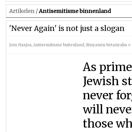
Artikelen /
Antisemitisme binnenland
'Never Again' is not just a slogan
Jom Hasjoa
,
Antisemitisme buitenland
,
Binyamin Netanyahu
»
As prime 
Jewish st
never for
will neve
those wh