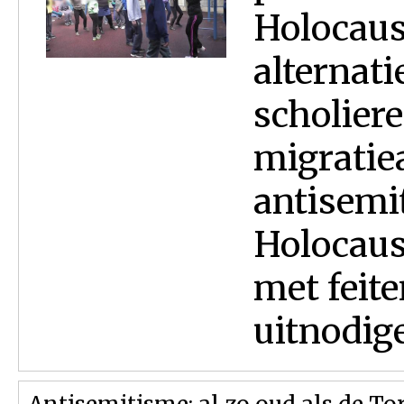
Holocaus
alternati
scholier
migratie
antisemi
Holocaus
met feite
uitnodige