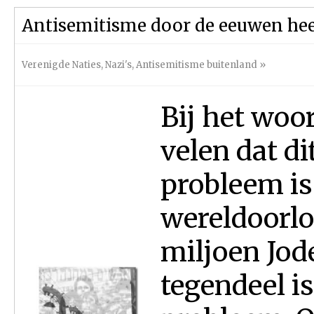
Antisemitisme door de eeuwen he
Verenigde Naties
,
Nazi's
,
Antisemitisme buitenland
»
Bij het woo
velen dat d
probleem is
wereldoorlo
miljoen Jod
tegendeel is