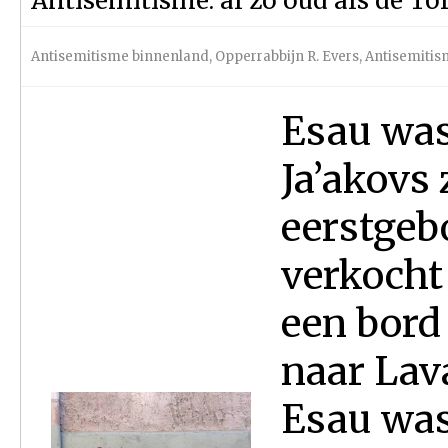
Antisemitisme: al zo oud als de To
Antisemitisme binnenland
,
Opperrabbijn R. Evers
,
Antisemitis
Esau was 
Ja’akovs
eerstgeb
verkocht
een bord 
naar Lav
Esau was