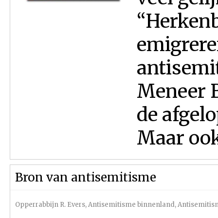
“Herkenb
emigrere
antisemi
Meneer B
de afgel
Maar ook 
Bron van antisemitisme
Opperrabbijn R. Evers
,
Antisemitisme binnenland
,
Antisemitis