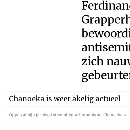
Ferdinan
Grapperh
bewoordi
antisemi
zich nau
gebeurte
Chanoeka is weer akelig actueel
Opperrabbijn Jacobs
,
Antisemitisme binnenland
,
Chanoeka
»