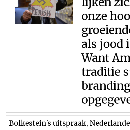
lijken z
onze hoo
groeiend
als jood 
Want Am 
traditie 
branding
opgegeven
Bolkestein's uitspraak, Nederlande