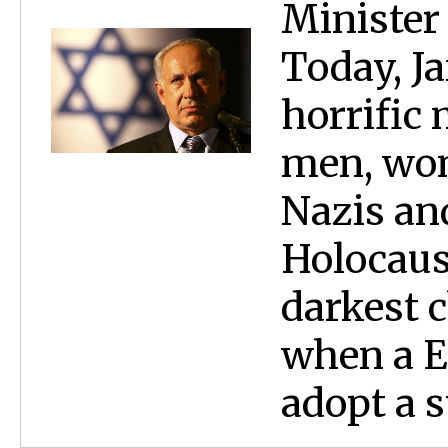
Minister
Today, Ja
horrific 
men, wom
Nazis and
Holocaus
darkest 
when a E
adopt a s