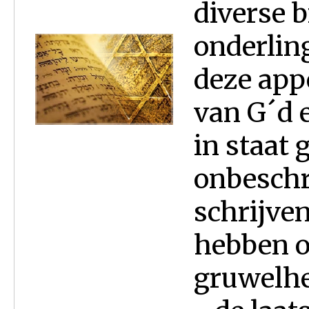
diverse 
onderlin
deze app
van G´d e
in staat 
onbeschr
schrijven
hebben o
gruwelhe