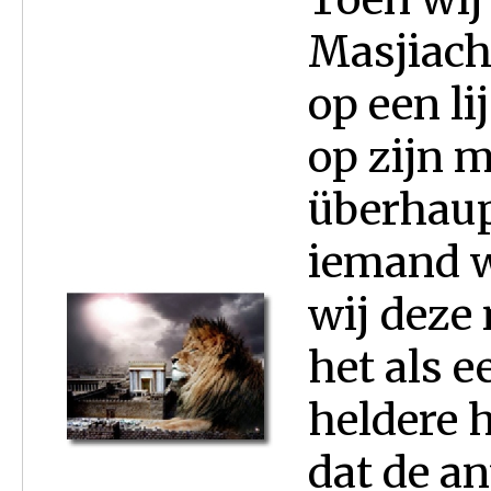
Masjiach
op een li
op zijn 
überhaup
iemand w
wij deze
het als 
heldere 
dat de a