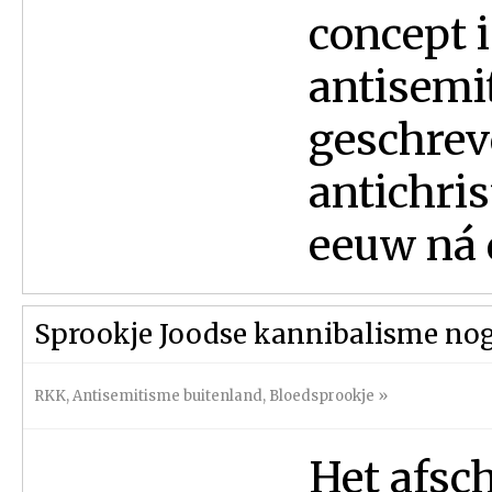
concept i
antisemi
geschrev
antichris
eeuw ná d
Sprookje Joodse kannibalisme nog 
RKK
,
Antisemitisme buitenland
,
Bloedsprookje
»
Het afsc