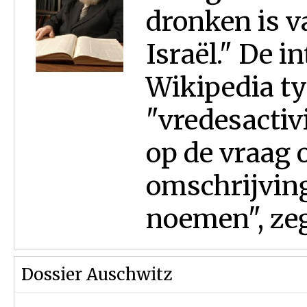
dronken is v
Israël." De 
Wikipedia ty
"vredesactiv
op de vraag o
omschrijving 
noemen", zegt
Dossier Auschwitz