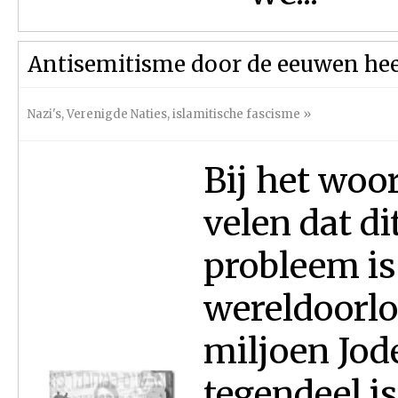
Antisemitisme door de eeuwen he
Nazi's
,
Verenigde Naties
,
islamitische fascisme
»
Bij het woo
velen dat d
probleem is
wereldoorlo
miljoen Jod
tegendeel is