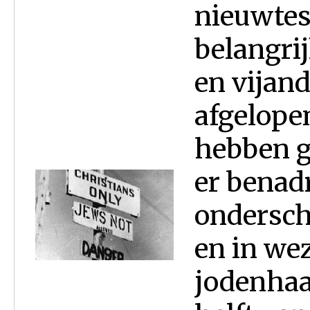
nieuwtes
belangri
en vijand
afgelope
hebben g
er benadr
ondersch
en in wez
jodenhaa