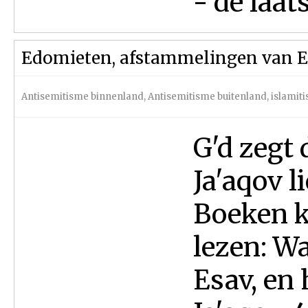
- de laats
Edomieten, afstammelingen van E
Antisemitisme binnenland
,
Antisemitisme buitenland
,
islamit
G'd zegt 
Ja'aqov l
Boeken k
lezen: Wa
Esav, en