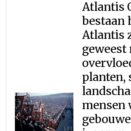
Atlantis 
bestaan h
Atlantis 
geweest 
overvloed
planten, 
landscha
mensen w
gebouwen