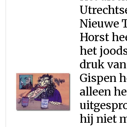
Utrechts
Nieuwe T
Horst hee
het jood
druk van
Gispen he
alleen he
uitgespr
hij niet