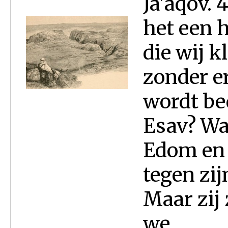
Ja'aqov. 
het een h
die wij 
zonder er
wordt be
Esav? Wa
Edom en 
tegen zij
Maar zij
we...