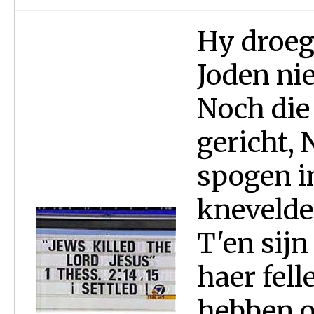
Hy droeg
Joden nie
Noch die 
gericht, 
spogen in
knevelden
T'en sijn
haer fell
hebben o