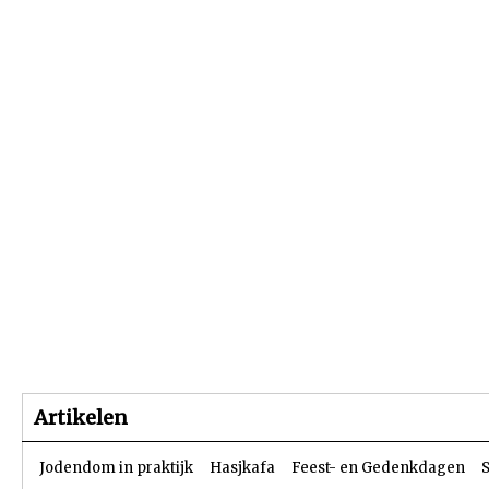
Beginpagina
Artikelen
Dossiers
Artikelen
Jodendom in praktijk
Hasjkafa
Feest- en Gedenkdagen