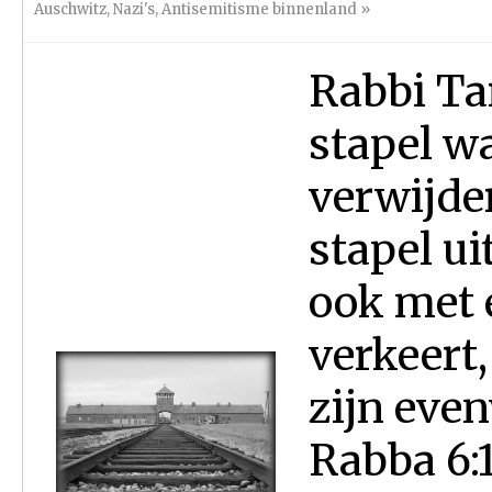
Auschwitz
,
Nazi's
,
Antisemitisme binnenland
»
Rabbi Tar
stapel w
verwijder
stapel ui
ook met 
verkeert,
zijn even
Rabba 6:1