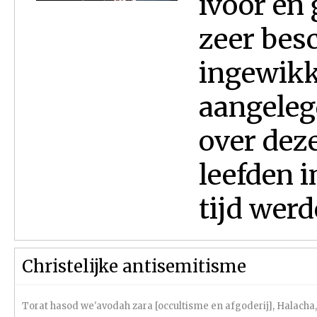
ivoor en
zeer bes
ingewikk
aangeleg
over deze
leefden 
tijd werd
Christelijke antisemitisme
Torat hasod we'avodah zara [occultisme en afgoderij]
,
Halacha