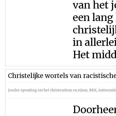
van het 
een lang 
christel
in allerl
Het midd
Christelijke wortels van racistisch
Joodse opvatting tav het christendom en islam
,
RKK
,
Antisemit
Doorheen