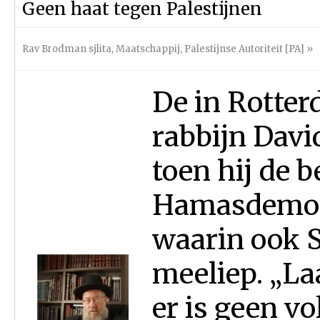
Geen haat tegen Palestijnen
Rav Brodman sjlita
,
Maatschappij
,
Palestijnse Autoriteit [PA]
»
De in Rotte
rabbijn Dav
toen hij de 
Hamasdemon
waarin ook 
meeliep. „Laa
er is geen vo