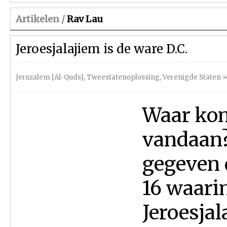
Artikelen /
Rav Lau
Jeroesjalajiem is de ware D.C.
Jeruzalem [Al-Quds]
,
Tweestatenoplossing
,
Verenigde Staten
»
Waar kom
vandaan?
gegeven 
16 waari
Jeroesjal