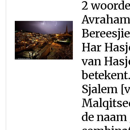
2 woorde
Avraham 
Bereesjie
Har Hasj
van Hasj
betekent.
Sjalem [
Malqitsed
de naam 