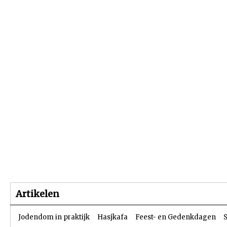
Beginpagina
Artikelen
Dossiers
Artikelen
Jodendom in praktijk
Hasjkafa
Feest- en Gedenkdagen