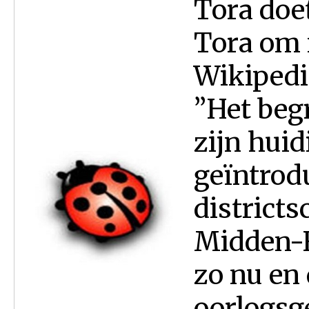
Tora doet
Tora om 
Wikipedi
”Het begr
zijn huid
geïntrod
districts
Midden-F
zo nu en
oorlogsg