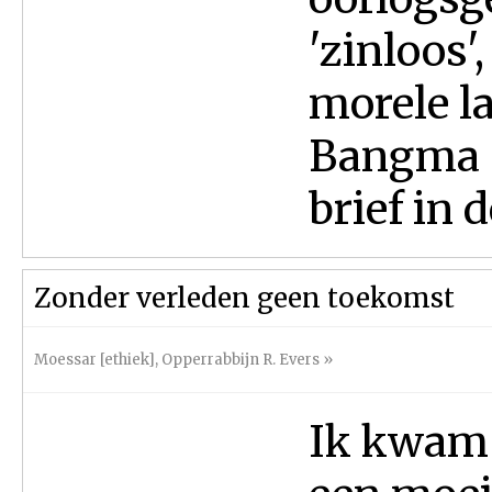
'zinloos'
morele la
Bangma s
brief in de
Zonder verleden geen toekomst
Moessar [ethiek]
,
Opperrabbijn R. Evers
»
Ik kwam 