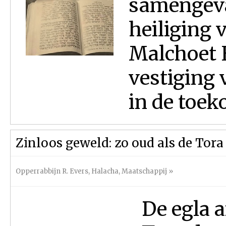
samengeva
heiliging 
Malchoet 
vestiging 
in de toek
Zinloos geweld: zo oud als de Tora
Opperrabbijn R. Evers
,
Halacha
,
Maatschappij
»
De egla a