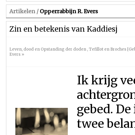
Artikelen /
Opperrabbijn R. Evers
Zin en betekenis van Kaddiesj
Leven, dood en Opstanding der doden
,
Tefillot en Broches [
Evers
»
Ik krijg v
achtergron
gebed. De 
twee bela