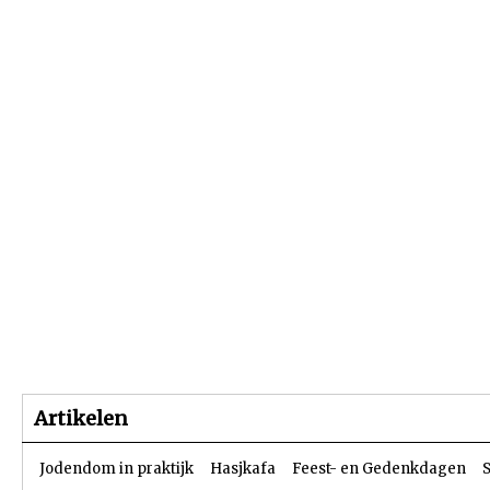
Beginpagina
Artikelen
Dossiers
Artikelen
Jodendom in praktijk
Hasjkafa
Feest- en Gedenkdagen