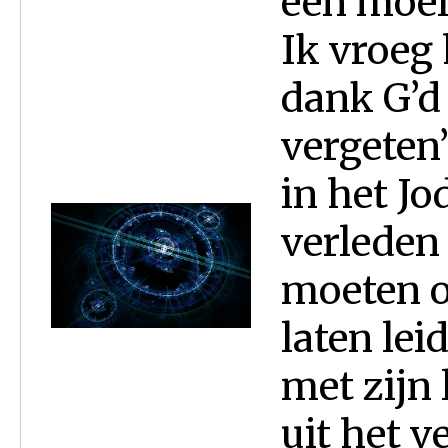
een moei
Ik vroeg
dank G’d
vergeten”
in het J
verleden
moeten o
laten lei
met zijn 
uit het v