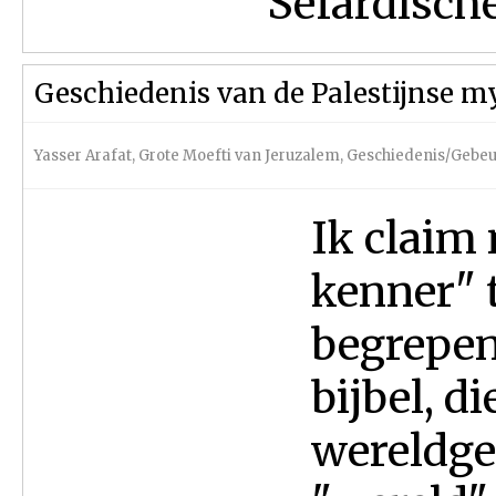
Sefardische
Geschiedenis van de Palestijnse m
Yasser Arafat
,
Grote Moefti van Jeruzalem
,
Geschiedenis/Gebeu
Ik claim 
kenner" t
begrepen
bijbel, d
wereldge