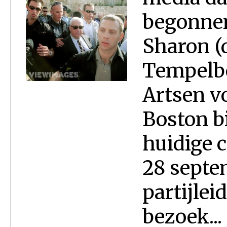
begonnen
Sharon (d
Tempelbe
Artsen v
Boston bi
huidige 
28 septe
partijlei
bezoek...