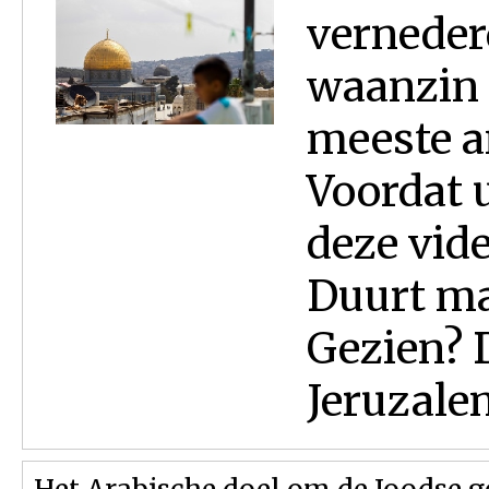
vernederd
waanzin 
meeste a
Voordat u
deze vide
Duurt ma
Gezien? 
Jeruzalem 