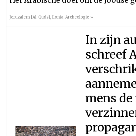
Het Arabische doel om de Joodse g
Jeruzalem [Al-Quds]
,
Ilonia
,
Archeologie
»
In zijn 
schreef 
verschri
aannemen
mens de 
verzinnen
propagan