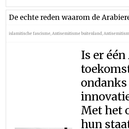
De echte reden waarom de Arabier
islamitische fascisme
,
Antisemitisme buitenland
,
Antisemitis
Is er één
toekomst
ondanks 
innovati
Met het 
hun staa