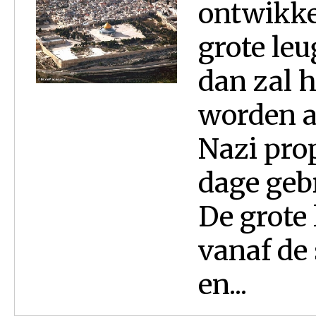
ontwikkel
grote le
dan zal 
worden a
Nazi pro
dage gebr
De grote
vanaf de
en...