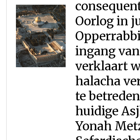
consequent
Oorlog in j
Opperrabbi
ingang van
verklaart w
halacha ve
te betreden
huidige As
Yonah Metz