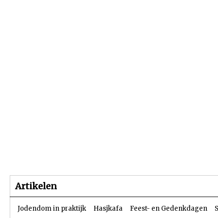
Beginpagina
Artikelen
Dossiers
Artikelen
Jodendom in praktijk
Hasjkafa
Feest- en Gedenkdagen