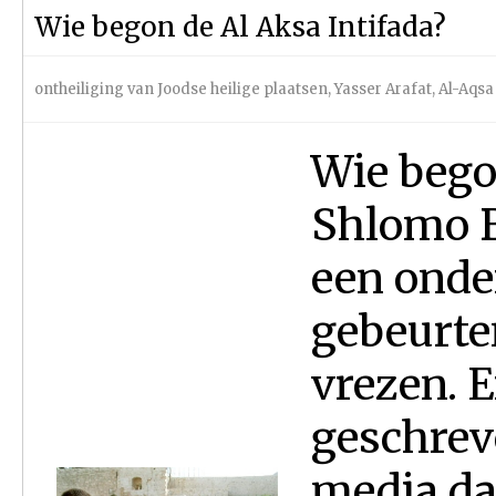
Wie begon de Al Aksa Intifada?
ontheiliging van Joodse heilige plaatsen
,
Yasser Arafat
,
Al-Aqsa
Wie bego
Shlomo 
een onde
gebeurte
vrezen. 
geschrev
media dat