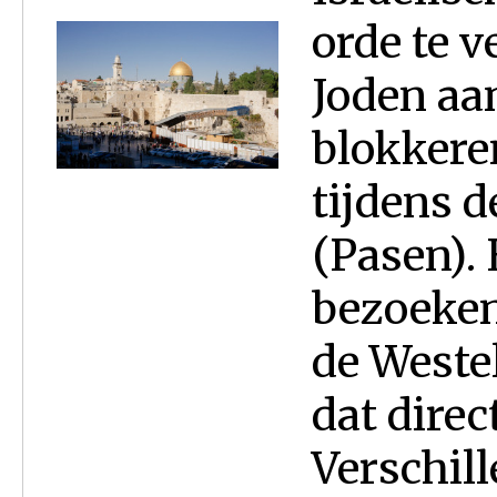
orde te 
Joden aan
blokkere
tijdens 
(Pasen).
bezoeken
de Weste
dat direc
Verschill