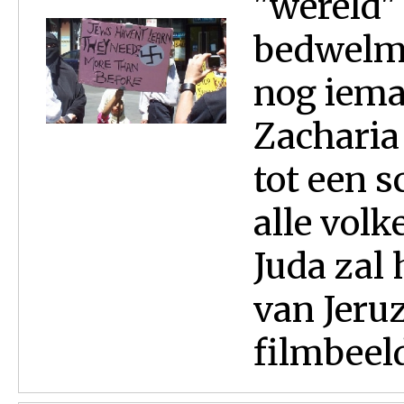
"wereld"
bedwelmt
nog iema
Zacharia
tot een 
alle volk
Juda zal 
van Jeru
filmbeeld