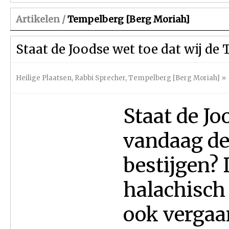
Artikelen /
Tempelberg [Berg Moriah]
Staat de Joodse wet toe dat wij de
Heilige Plaatsen
,
Rabbi Sprecher
,
Tempelberg [Berg Moriah]
»
Staat de Jo
vandaag de
bestijgen? D
halachisch
ook vergaa