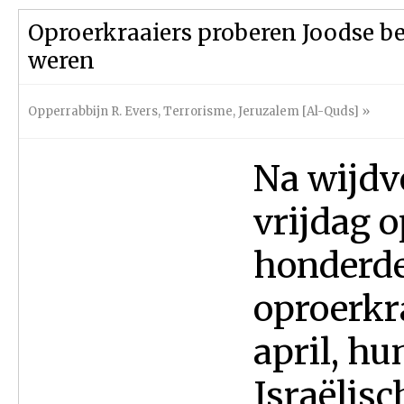
Oproerkraaiers proberen Joodse b
weren
Opperrabbijn R. Evers
,
Terrorisme
,
Jeruzalem [Al-Quds]
»
Na wijdv
vrijdag 
honderde
oproerkr
april, hu
Israëlisc