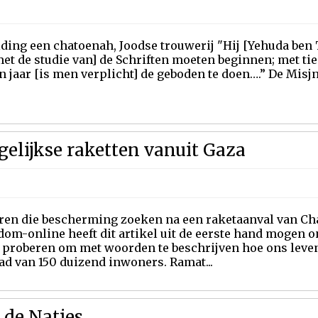
ding een chatoenah, Joodse trouwerij "Hij [Yehuda ben T
t de studie van] de Schriften moeten beginnen; met tie
n jaar [is men verplicht] de geboden te doen….” De Misjna
gelijkse raketten vanuit Gaza
ren die bescherming zoeken na een raketaanval van Ch
om-online heeft dit artikel uit de eerste hand mogen o
 proberen om met woorden te beschrijven hoe ons leven
ad van 150 duizend inwoners. Ramat...
r de Naties