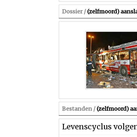
Dossier /
(zelfmoord) aansl
Bestanden /
(zelfmoord) a
Levenscyclus volge