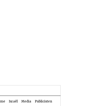
26 Aw 5786 | 09 augustus 2026
sme
Israël
Media
Publicisten