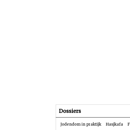
Beginpagina
Artike
Dossiers
Jodendom in praktijk
Hasjkafa
F