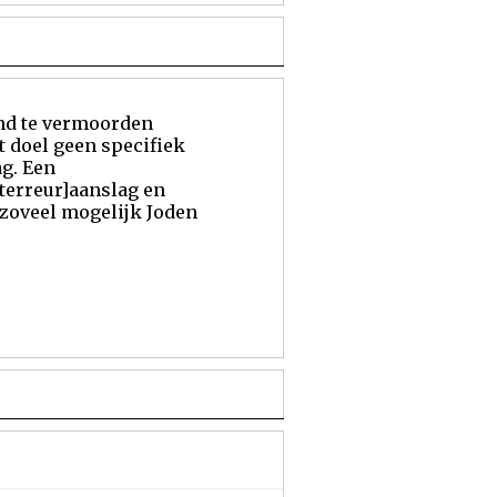
and te vermoorden
et doel geen specifiek
ag. Een
terreur]aanslag en
s zoveel mogelijk Joden