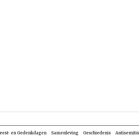
len
Dossiers
Parasja
eest- en Gedenkdagen
Samenleving
Geschiedenis
Antisemiti