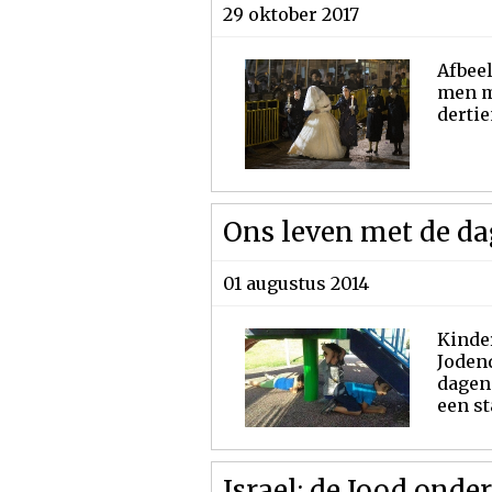
29 oktober 2017
Afbeel
men me
dertie
Ons leven met de da
01 augustus 2014
Kinde
Jodend
dagen
een st
Israel: de Jood onde