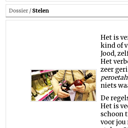
Dossier /
Stelen
Het is v
kind of 
Jood, zel
Het verb
zeer ger
peroetah
niets waa
De regel
Het is v
schoon t
voor jou 