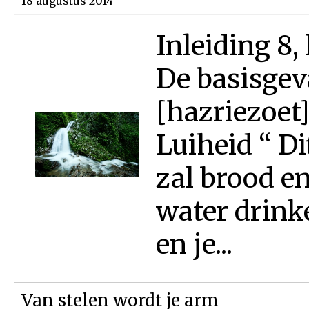
18 augustus 2014
Inleiding 8,
De basisgev
[hazriezoet]
Luiheid “ Di
zal brood en
water drinke
en je...
Van stelen wordt je arm