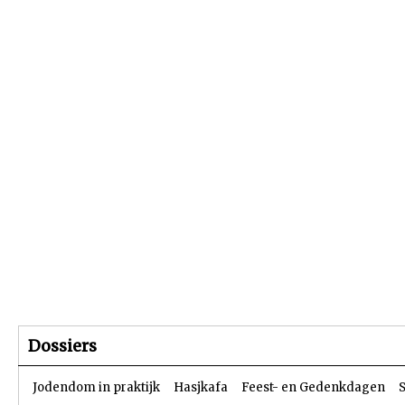
Beginpagina
Artikelen
Dossiers
Dossiers
Jodendom in praktijk
Hasjkafa
Feest- en Gedenkdagen