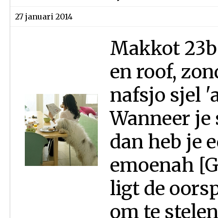
27 januari 2014
Makkot 23b 
en roof, zon
nafsjo sjel
Wanneer je s
dan heb je 
emoenah [G'
ligt de oor
om te stelen.