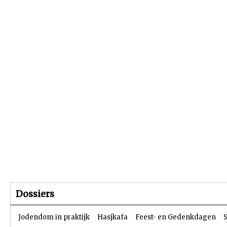
Beginpagina
Artikelen
Dossiers
Dossiers
Jodendom in praktijk
Hasjkafa
Feest- en Gedenkdagen