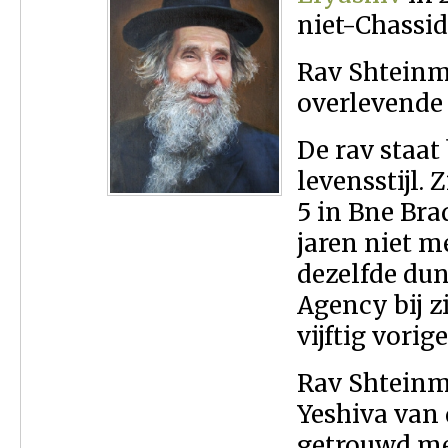
niet-Chassi
Rav Shteinma
overlevende 
De rav staat
levensstijl.
5 in Bne Bra
jaren niet me
dezelfde dun
Agency bij z
vijftig vori
Rav Shteinm
Yeshiva van 
getrouwd me