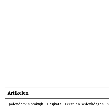
Beginpagina
Artikelen
Dossiers
Artikelen
Jodendom in praktijk
Hasjkafa
Feest- en Gedenkdagen