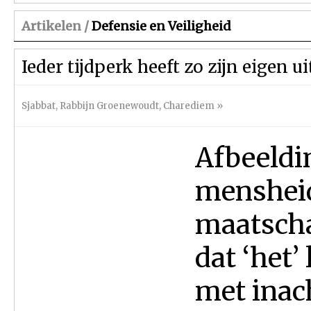
Artikelen /
Defensie en Veiligheid
Ieder tijdperk heeft zo zijn eigen 
Sjabbat
,
Rabbijn Groenewoudt
,
Charediem
»
Afbeeldi
mensheid
maatscha
dat ‘het’
met inac