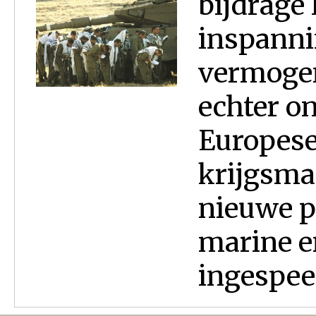
bijdrage 
inspanni
vermogen 
echter o
Europese
krijgsma
nieuwe p
marine e
ingespee