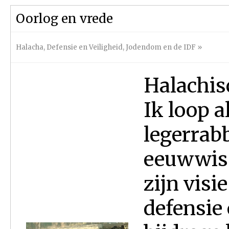
Oorlog en vrede
Halacha
,
Defensie en Veiligheid
,
Jodendom en de IDF
»
Halachis
Ik loop a
legerrab
eeuwwiss
zijn visi
defensie