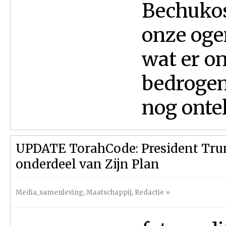
Bechukos
onze oge
wat er o
bedrogen 
nog ontel
UPDATE TorahCode: President Trum
onderdeel van Zijn Plan
Media_samenleving
,
Maatschappij
,
Redactie
»