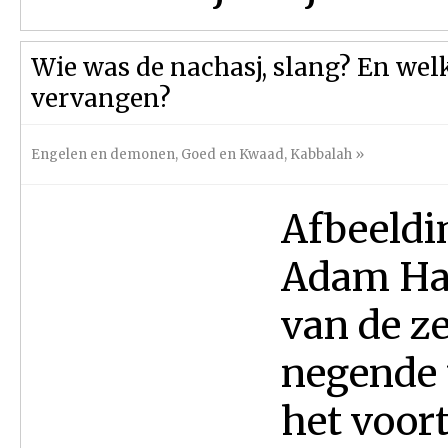
Wie was de nachasj, slang? En welk
vervangen?
Engelen en demonen
,
Goed en Kwaad
,
Kabbalah
»
Afbeeldi
Adam Har
van de z
negende 
het voort