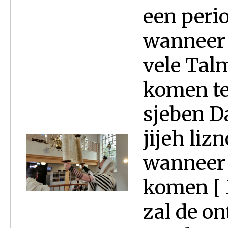
een peri
wanneer 
vele Tal
komen te 
sjeben D
jijeh lizn
wanneer 
komen [ 
zal de o