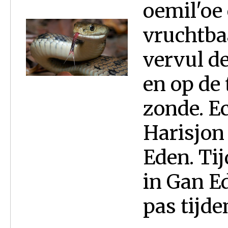
oemil'oe 
vruchtba
vervul de 
en op de 
zonde. E
Harisjon 
Eden. Ti
in Gan Ed
pas tijde