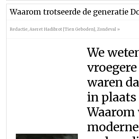
Waarom trotseerde de generatie 
Redactie
,
Aseret Hadibrot [Tien Geboden]
,
Zondeval
»
We weten
vroegere
waren dan
in plaats
Waarom w
moderne 