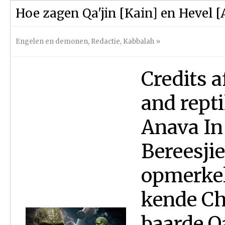
Hoe zagen Qa'jin [Kain] en Hevel [A
Engelen en demonen
,
Redactie
,
Kabbalah
»
Credits a
and rept
Anava In
Bereesjie
opmerkel
kende Ch
baarde Qa