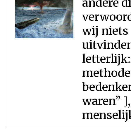
andere d
verwoord
wij niets
uitvinden
letterlij
methodes
bedenken
waren” ],
menselijk