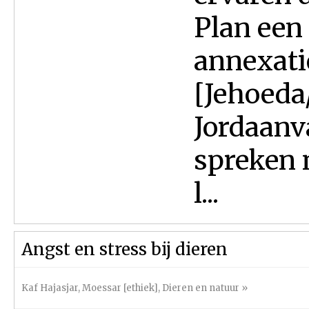
Plan een
annexatie
[Jehoeda
Jordaanv
spreken 
l...
Angst en stress bij dieren
Kaf Hajasjar
,
Moessar [ethiek]
,
Dieren en natuur
»