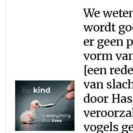
We weten
wordt goe
er geen p
vorm van
[een red
van slac
door Has
veroorza
vogels g