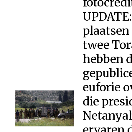
fotocred
UPDATE: 
plaatsen 
twee Tor
hebben d
gepublic
euforie o
die pres
Netanyah
ervaren 