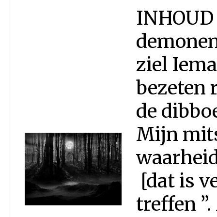
INHOUD O
demonen 
ziel Iem
bezeten 
de dibboe
Mijn mits
waarheid
[dat is v
treffen 