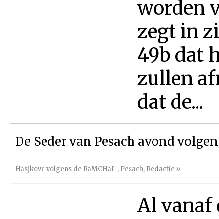
worden vo
zegt in 
49b dat 
zullen a
dat de...
De Seder van Pesach avond volge
Hasjkove volgens de RaMCHaL
,
Pesach
,
Redactie
»
Al vanaf