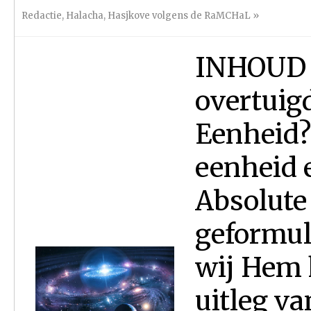
Redactie
,
Halacha
,
Hasjkove volgens de RaMCHaL
»
INHOUD : 
overtuig
Eenheid?
eenheid 
Absolute
geformul
wij Hem
uitleg va