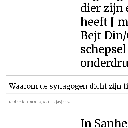
dier zijn
heeft [ m
Bejt Din
schepsel 
onderdruk
Waarom de synagogen dicht zijn t
Redactie
,
Corona
,
Kaf Hajasjar
»
In Sanhed