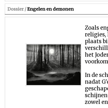
Dossier /
Engelen en demonen
Zoals en
religies
plaats b
verschil
het Jode
voorkome
In de sc
nadat G'
geschape
schijne
zowel en