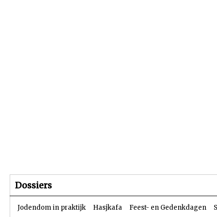
Beginpagina
Artikelen
Dossiers
Dossiers
Jodendom in praktijk
Hasjkafa
Feest- en Gedenkdagen