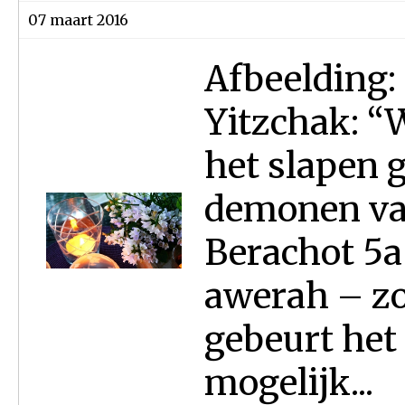
07 maart 2016
Afbeelding:
Yitzchak: “
het slapen 
demonen va
Berachot 5a
awerah – zo
gebeurt het 
mogelijk...