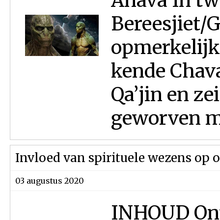
Anava In tw
Bereesjiet/G
opmerkelijk
kende Chava
Qa’jin en ze
geworven me
Invloed van spirituele wezens op 
03 augustus 2020
INHOUD Ont