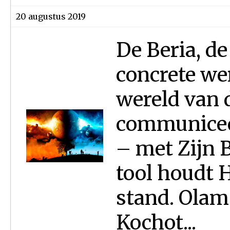
20 augustus 2019
De Beria, de
concrete wer
wereld van d
communiceer
– met Zijn B
tool houdt H
stand. Olam 
Kochot...