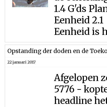
1.4 G'ds Pla
Eenheid 2.1
Eenheid is h
Opstanding der doden en de Toek
22 januari 2017
Afgelopen z
5776 - kopt
headline he