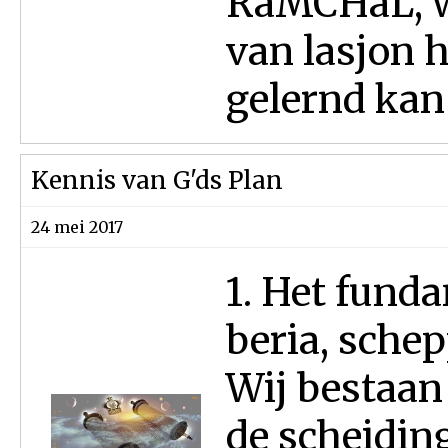
RaMCHaL, w
van lasjon 
gelernd kan
Kennis van G'ds Plan
24 mei 2017
1. Het fund
beria, sche
Wij bestaan 
de scheiding