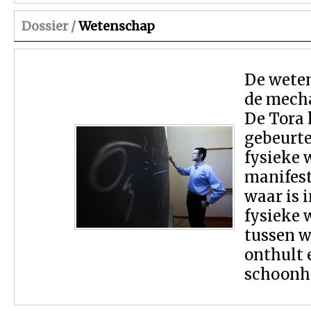
Dossier /
Wetenschap
De wete
de mech
De Tora 
gebeurt
fysieke w
manifest
waar is 
fysieke 
tussen w
onthult 
schoonhe