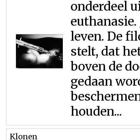
onderdeel ui
euthanasie.
leven. De f
stelt, dat he
boven de do
gedaan word
beschermen,
houden...
Klonen