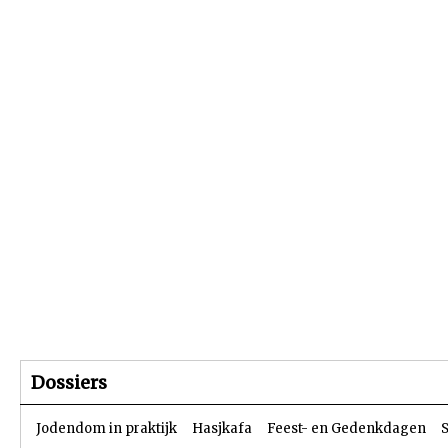
Beginpagina
Artikelen
Dossiers
Dossiers
Jodendom in praktijk
Hasjkafa
Feest- en Gedenkdagen