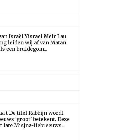
an Israël Yisrael Meir Lau
ing leiden wij af van Matan
ls een bruidegom...
a t De titel Rabbijn wordt
eeuws ‘groot’ betekent. Deze
t late Misjna-Hebreeuws...