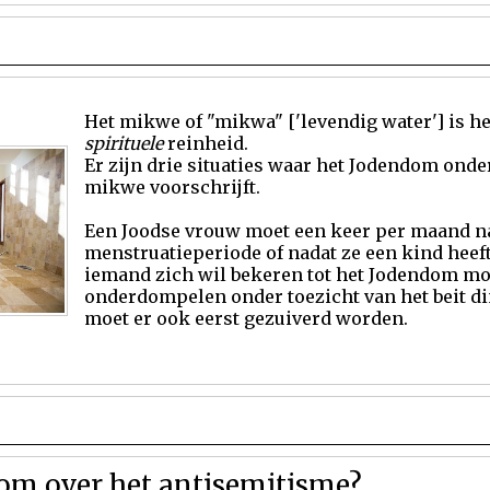
Het mikwe of "mikwa" ['levendig water'] is he
spirituele
reinheid.
Er zijn drie situaties waar het Jodendom ond
mikwe voorschrijft.
Een Joodse vrouw moet een keer per maand n
menstruatieperiode of nadat ze een kind heef
iemand zich wil bekeren tot het Jodendom moet
onderdompelen onder toezicht van het beit di
moet er ook eerst gezuiverd worden.
om over het antisemitisme?