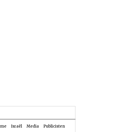
25 Aw 5786 | 06 augustus 2026
sme
Israël
Media
Publicisten