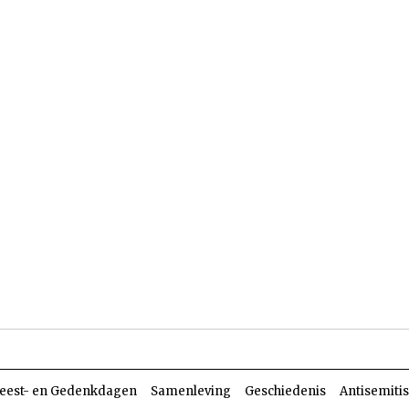
len
Dossiers
Parasja
eest- en Gedenkdagen
Samenleving
Geschiedenis
Antisemiti