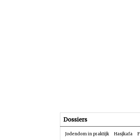
Beginpagina
Artike
Dossiers
Jodendom in praktijk
Hasjkafa
F