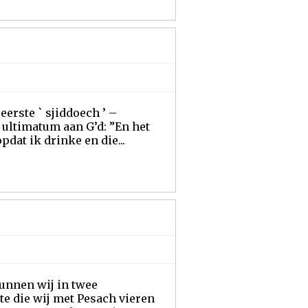
eerste ` sjiddoech ’ –
k ultimatum aan G’d: ”En het
pdat ik drinke en die...
unnen wij in twee
pte die wij met Pesach vieren