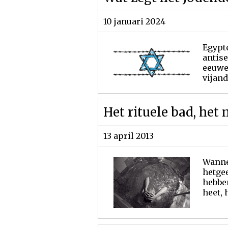
10 januari 2024
Egypt
antis
eeuwe
vijand
Het rituele bad, he
13 april 2013
Wanne
hetge
hebbe
heet, h