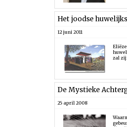
Het joodse huwelijk
12 juni 2011
Eliëze
huweli
zal zi
De Mystieke Achter
25 april 2008
Waarm
gebeur