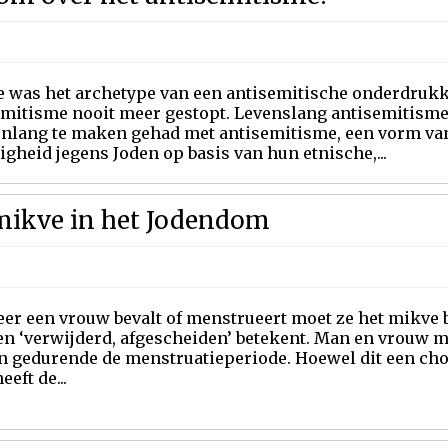
e was het archetype van een antisemitische onderdrukke
emitisme nooit meer gestopt. Levenslang antisemitism
nlang te maken gehad met antisemitisme, een vorm van
igheid jegens Joden op basis van hun etnische,...
t mikve in het Jodendom
er een vrouw bevalt of menstrueert moet ze het mikve b
en ‘verwijderd, afgescheiden’ betekent. Man en vrouw 
n gedurende de menstruatieperiode. Hoewel dit een chok
eeft de...