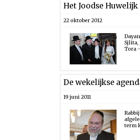
Het Joodse Huwelijk
22 oktober 2012
Dayan 
Sjlita
Tora –
De wekelijkse agend
19 juni 2011
Rabbij
afgele
term k