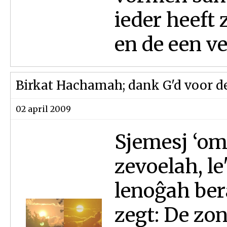
ieder heeft 
en de een ve
Birkat Hachamah; dank G'd voor d
02 april 2009
Sjemesj ‘ome
zevoelah, le
lenoĝah ber
zegt: De zo