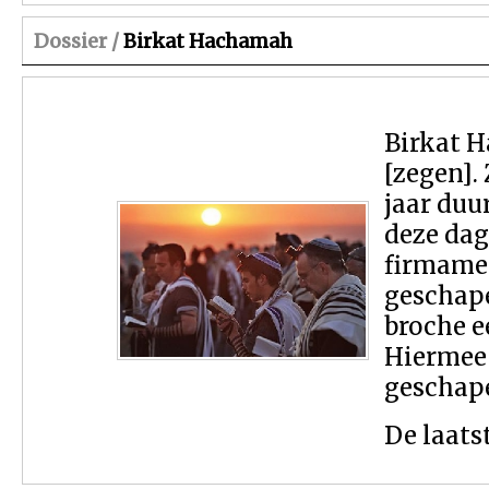
Dossier /
Birkat Hachamah
Birkat H
[zegen].
jaar duu
deze dag
firmamen
geschape
broche e
Hiermee 
geschap
De laats