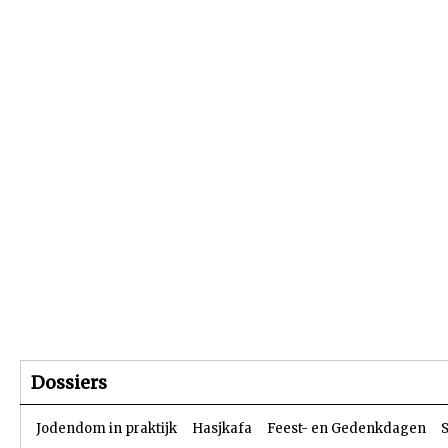
Beginpagina
Artikelen
Dossiers
Dossiers
Jodendom in praktijk
Hasjkafa
Feest- en Gedenkdagen