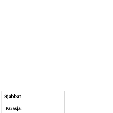
25 Aw 5786 | 08 augustus 2026
Sjabbat
Parasja: