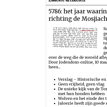
5786: het jaar waari
richting de Mosjiac
S
g
l
t
d
g
over de weg die de wereld afle
Door Jodendom-online, 10 ma
heen...
Verslag – Historische en 
Geen vrijheid, geen vlag
De unieke kijk van de To
met hun honden hebben
Wolven en het einde der t
Jaloezie heeft zijn goede