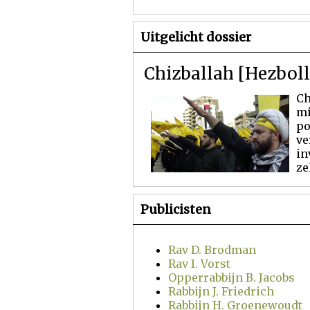
Uitgelicht dossier
Chizballah [Hezbol
Ch
mi
po
ve
in
ze
Publicisten
Rav D. Brodman
Rav I. Vorst
Opperrabbijn B. Jacobs
Rabbijn J. Friedrich
Rabbijn H. Groenewoudt