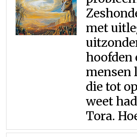
Zeshonde
met uitl
uitzonder
hoofden 
mensen l
die tot 
weet had
Tora. Hoe