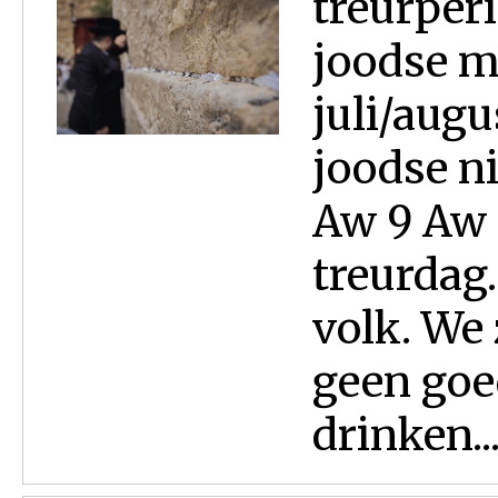
treurper
joodse m
juli/augu
joodse n
Aw 9 Aw i
treurdag
volk. We 
geen goe
drinken..