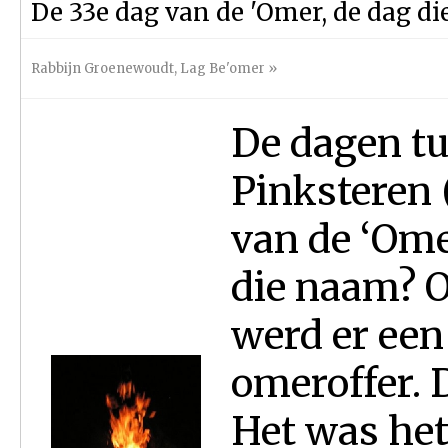
De 33e dag van de 'Omer, de dag di
Rabbijn Groenewoudt
,
Lag Be'omer
»
De dagen tu
Pinksteren 
van de ‘Ome
die naam? 
werd er een 
omeroffer. D
Het was het