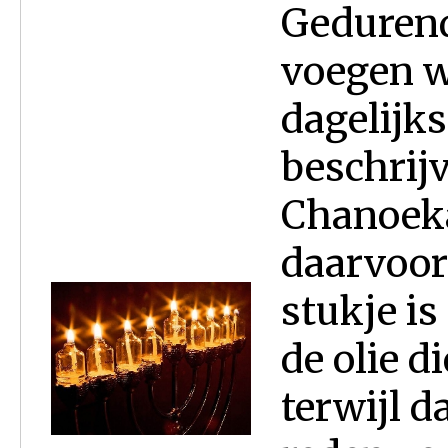
Gedurend
voegen w
dagelijks
beschrij
Chanoeka
daarvoor
stukje is
de olie d
terwijl 