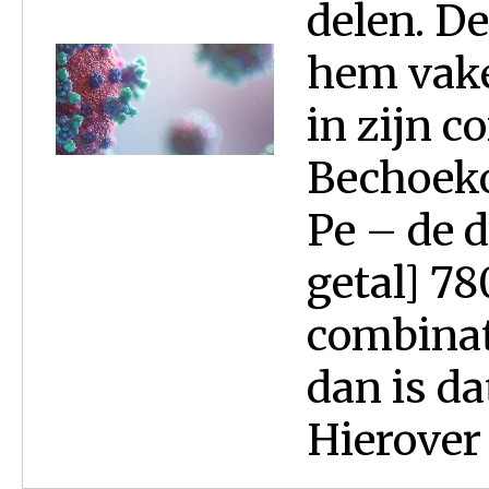
delen. De
hem vaker
in zijn 
Bechoekotai
Pe – de d
getal] 7
combinati
dan is dat het
Hierover 