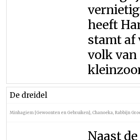
vernietig
heeft Ha
stamt af
volk van
kleinzoon
De dreidel
Minhagiem [Gewoonten en Gebruiken]
,
Chanoeka
,
Rabbijn Gr
Naast de 