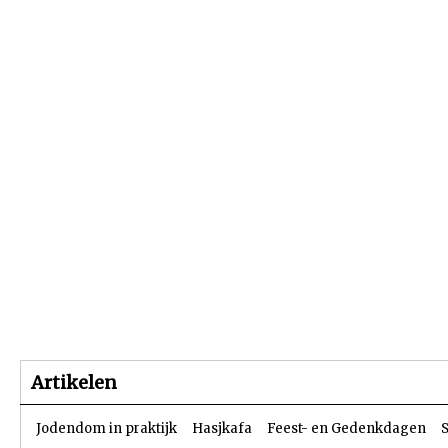
Beginpagina
Artikelen
Dossiers
Artikelen
Jodendom in praktijk
Hasjkafa
Feest- en Gedenkdagen