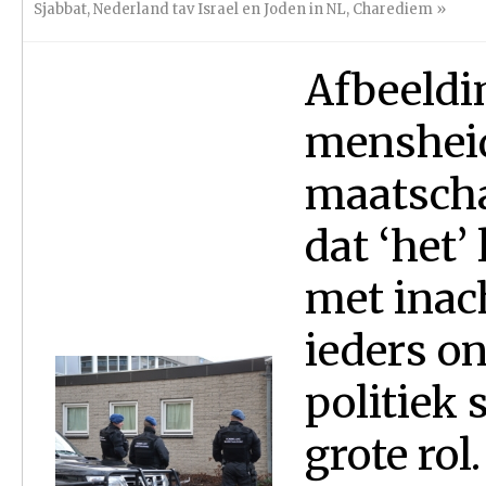
Sjabbat
,
Nederland tav Israel en Joden in NL
,
Charediem
»
Afbeeldi
mensheid
maatscha
dat ‘het’
met inac
ieders on
politiek 
grote rol