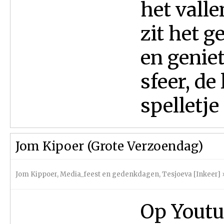
het valle
zit het 
en genie
sfeer, de
spelletje 
Jom Kipoer (Grote Verzoendag)
Jom Kippoer
,
Media_feest en gedenkdagen
,
Tesjoeva [Inkeer]
Op Youtub