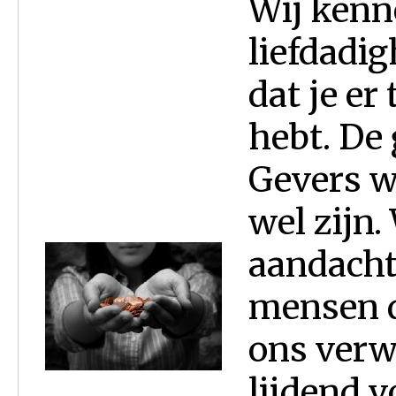
Wij kenn
liefdadig
dat je er
hebt. De
Gevers wi
wel zijn.
aandacht,
mensen d
ons verw
lijdend 