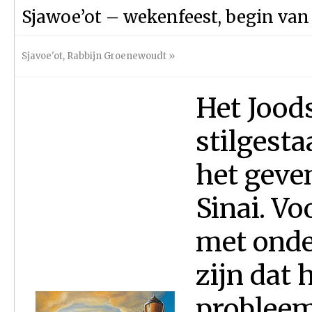
Sjawoe’ot – wekenfeest, begin van
Sjavoe'ot
,
Rabbijn Groenewoudt
»
Het Jood
stilgest
het geve
Sinai. Vo
met onde
zijn dat 
probleem