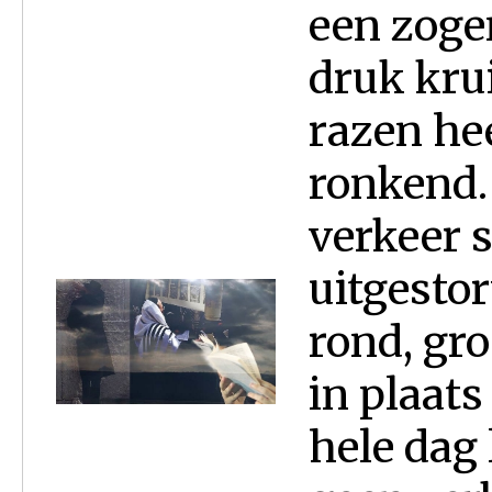
een zoge
druk krui
razen he
ronkend.
verkeer s
uitgesto
rond, gr
in plaat
hele dag