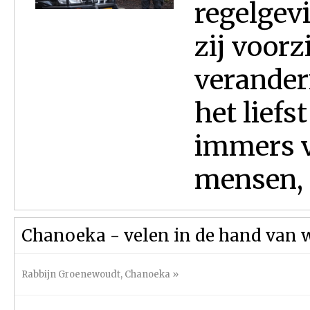
regelgevi
zij voorz
verander
het liefs
immers vo
mensen, 
Chanoeka - velen in de hand van 
Rabbijn Groenewoudt
,
Chanoeka
»