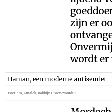
goeddoen
zijn er 
ontvange
Onvermij
wordt er 
Haman, een moderne antisemiet
Poeriem
,
Amalek
,
Rabbijn Groenewoudt
»
Mordecha