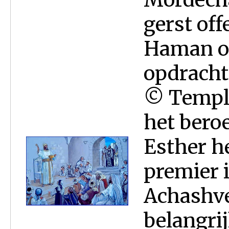
gerst off
Haman o
opdracht
© Temple
het bero
Esther h
premier i
Achashve
belangri