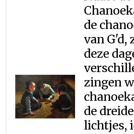
Chanoeka
de chano
van G'd, 
deze dage
verschill
zingen w
chanoeka
de dreide
lichtjes,