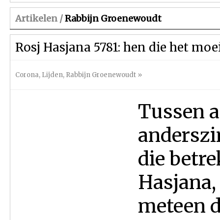
Artikelen /
Rabbijn Groenewoudt
Rosj Hasjana 5781: hen die het moe
Corona
,
Lijden
,
Rabbijn Groenewoudt
»
Tussen al
anderszi
die betr
Hasjana,
meteen da