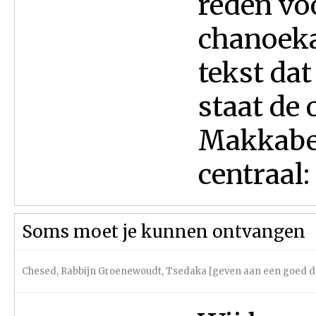
reden vo
chanoekal
tekst dat
staat de
Makkabee
centraal: ‘
Soms moet je kunnen ontvangen
Chesed
,
Rabbijn Groenewoudt
,
Tsedaka [geven aan een goed d