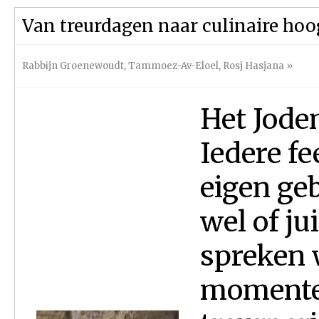
Van treurdagen naar culinaire ho
Rabbijn Groenewoudt
,
Tammoez-Av-Eloel
,
Rosj Hasjana
»
Het Jode
Iedere fe
eigen ge
wel of jui
spreken 
momenten