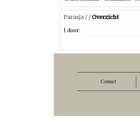
Parasja /
/
Overzicht
| door:
Contact