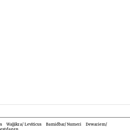
len
Dossiers
Parasja
s
Wajjikra/ Leviticus
Bamidbar/ Numeri
Dewariem/
estdagen