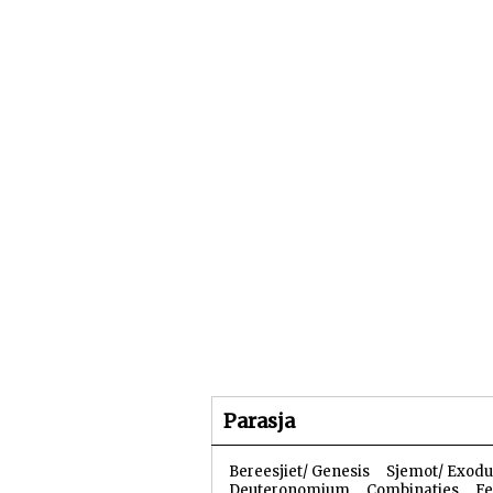
Beginpagina
Artike
Parasja
Bereesjiet/ Genesis
Sjemot/ Exodu
Deuteronomium
Combinaties
Fe