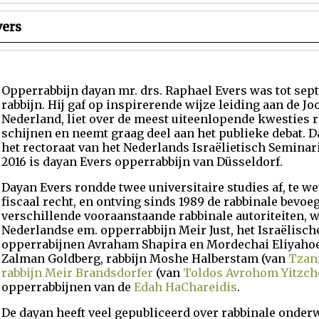
vers
Opperrabbijn dayan mr. drs. Raphael Evers was tot sep
rabbijn. Hij gaf op inspirerende wijze leiding aan de 
Nederland, liet over de meest uiteenlopende kwesties r
schijnen en neemt graag deel aan het publieke debat. D
het rectoraat van het Nederlands Israëlietisch Semina
2016 is dayan Evers opperrabbijn van Düsseldorf.
Dayan Evers rondde twee universitaire studies af, te w
fiscaal recht, en ontving sinds 1989 de rabbinale bevoe
verschillende vooraanstaande rabbinale autoriteiten, 
Nederlandse em. opperrabbijn Meir Just, het Israëlisch
opperrabijnen Avraham Shapira en Mordechai Eliyahoe
Zalman Goldberg, rabbijn Moshe Halberstam (van
Tzan
rabbijn Meir Brandsdorfer
(van
Toldos Avrohom Yitzch
opperrabbijnen van de
Edah HaChareidis
.
De dayan heeft veel gepubliceerd over rabbinale onder