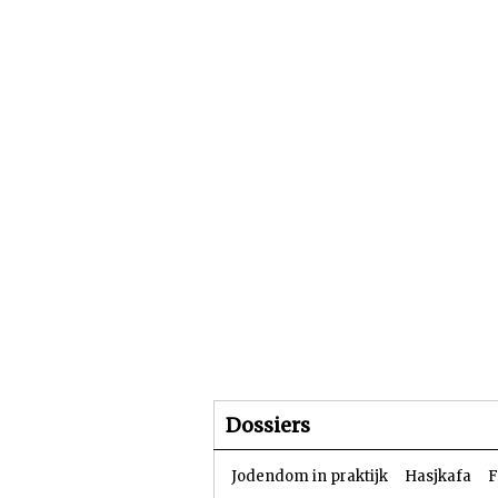
Beginpagina
Artike
Dossiers
Jodendom in praktijk
Hasjkafa
F