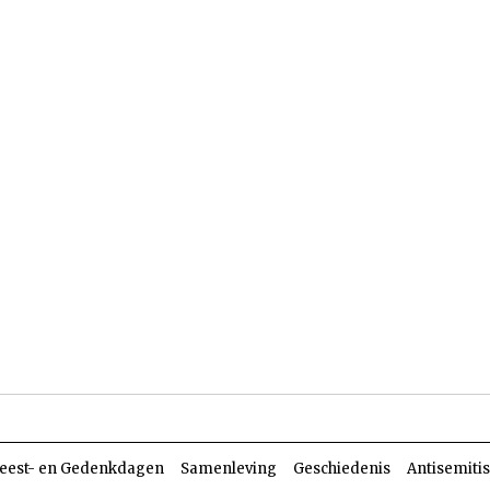
len
Dossiers
Parasja
eest- en Gedenkdagen
Samenleving
Geschiedenis
Antisemiti