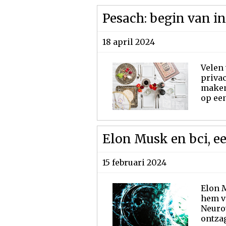
Pesach: begin van i
18 april 2024
Velen
priva
maken
op een
Elon Musk en bci, e
15 februari 2024
Elon M
hem v
Neuro
ontzag