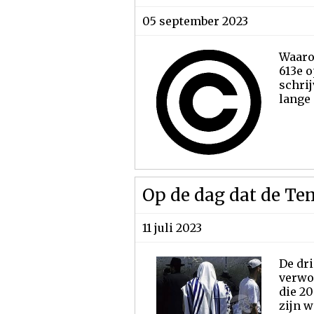
05 september 2023
Waarom
613e o
schrij
lange 
Op de dag dat de Te
11 juli 2023
De dri
verwo
die 20
zijn w