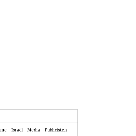
24 Aw 5786 | 07 augustus 2026
sme
Israël
Media
Publicisten