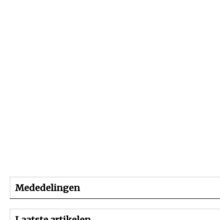
Beginpagina
Artikelen
Dossiers
Mededelingen
Laatste artikelen