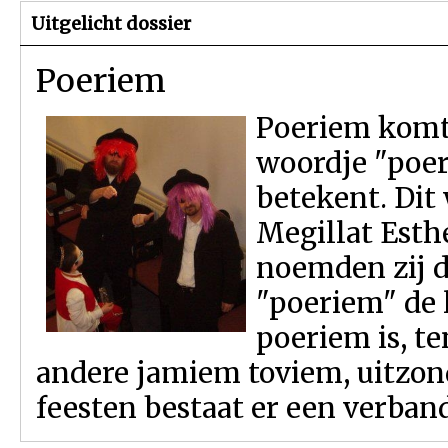
Uitgelicht dossier
Poeriem
Poeriem komt
woordje "poer"
betekent. Dit
Megillat Esth
noemden zij 
"poeriem" de 
poeriem is, t
andere jamiem toviem, uitzond
feesten bestaat er een verband