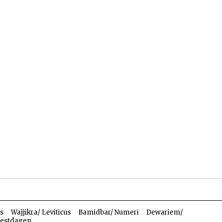
len
Dossiers
Parasja
s
Wajjikra/ Leviticus
Bamidbar/ Numeri
Dewariem/
estdagen