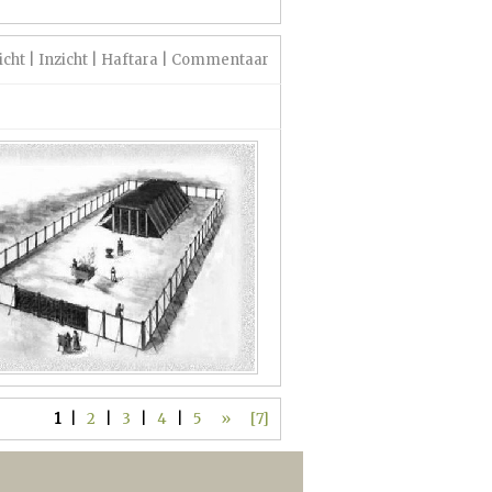
icht
|
Inzicht
|
Haftara
|
Commentaar
1
|
2
|
3
|
4
|
5
»
[7]