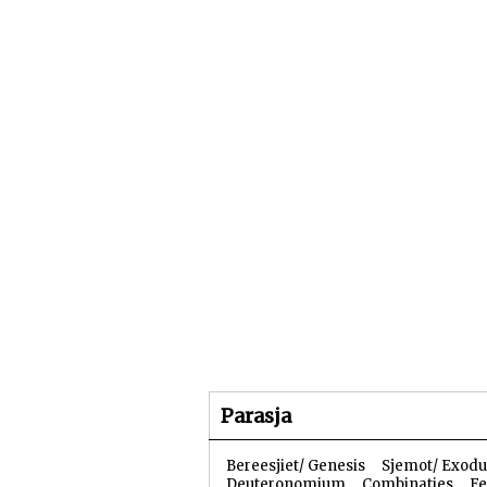
Beginpagina
Artike
Parasja
Bereesjiet/ Genesis
Sjemot/ Exodu
Deuteronomium
Combinaties
Fe