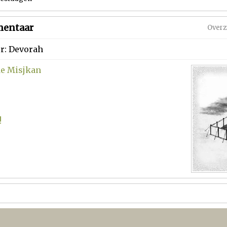
entaar
Overz
or: Devorah
de Misjkan
!