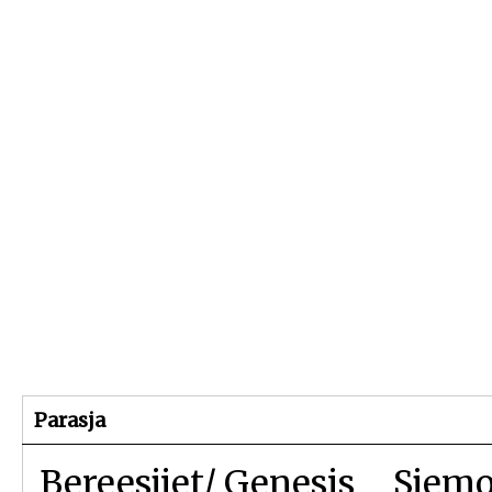
Beginpagina
Artikelen
Dossiers
Parasja
Bereesjiet/ Genesis
Sjemo