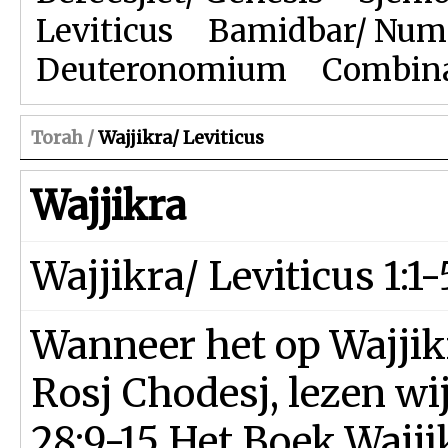
Leviticus
Bamidbar/ Num
Deuteronomium
Combina
Torah /
Wajjikra/ Leviticus
Wajjikra
Wajjikra/ Leviticus 1:1-
Wanneer het op Wajjik
Rosj Chodesj, lezen wi
28:9-15 Het Boek Wajji